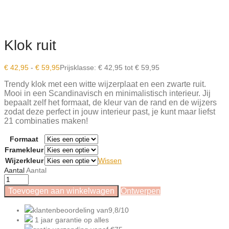
Klok ruit
€
42,95
-
€
59,95
Prijsklasse: € 42,95 tot € 59,95
Trendy klok met een witte wijzerplaat en een zwarte ruit.
Mooi in een Scandinavisch en minimalistisch interieur.
Jij
bepaalt zelf het formaat, de kleur van de rand en de wijzers
zodat deze perfect in jouw interieur past, je kunt maar liefst
21 combinaties maken!
Formaat
Framekleur
Wijzerkleur
Wissen
Aantal
Aantal
Toevoegen aan winkelwagen
Ontwerpen
klantenbeoordeling van
9,8/10
1 jaar garantie
op alles