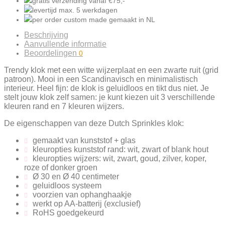
gratis verzending
vanaf €75,-
levertijd
max. 5
werkdagen
per order
custom made gemaakt
in NL
Beschrijving
Aanvullende informatie
Beoordelingen
0
Trendy klok met een witte wijzerplaat en een zwarte ruit (grid
patroon). Mooi in een Scandinavisch en minimalistisch
interieur. Heel fijn: de klok is geluidloos en tikt dus niet.
Je
stelt jouw klok zelf samen: je kunt kiezen uit 3 verschillende
kleuren rand en 7 kleuren wijzers.
De eigenschappen van deze Dutch Sprinkles klok:
gemaakt van kunststof + glas
kleuropties kunststof rand: wit, zwart of blank hout
kleuropties wijzers: wit, zwart, goud, zilver, koper,
roze of donker groen
Ø 30 en Ø 40 centimeter
geluidloos systeem
voorzien van ophanghaakje
werkt op AA-batterij (exclusief)
RoHS goedgekeurd