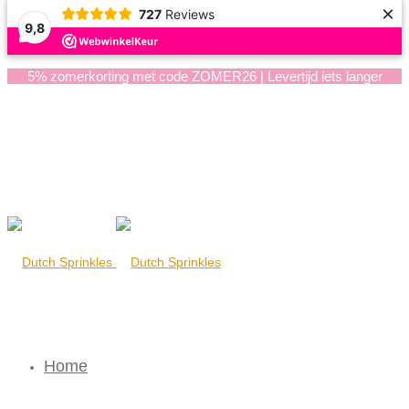
×
727
Reviews
9,8
5% zomerkorting met code ZOMER26 | Levertijd iets langer
Home