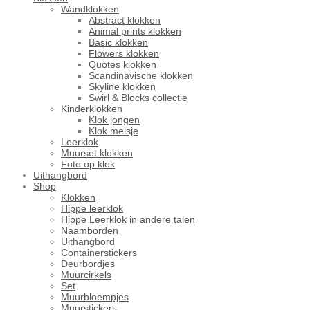
Wandklokken
Abstract klokken
Animal prints klokken
Basic klokken
Flowers klokken
Quotes klokken
Scandinavische klokken
Skyline klokken
Swirl & Blocks collectie
Kinderklokken
Klok jongen
Klok meisje
Leerklok
Muurset klokken
Foto op klok
Uithangbord
Shop
Klokken
Hippe leerklok
Hippe Leerklok in andere talen
Naamborden
Uithangbord
Containerstickers
Deurbordjes
Muurcirkels
Set
Muurbloempjes
Muurstickers