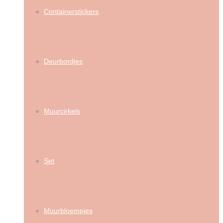
Containerstickers
Deurbordjes
Muurcirkels
Set
Muurbloempjes