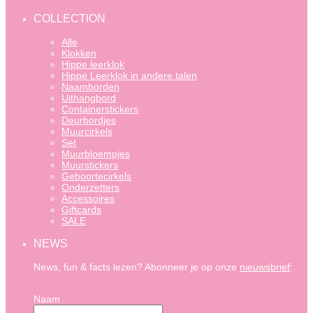
COLLECTION
Alle
Klokken
Hippe leerklok
Hippe Leerklok in andere talen
Naamborden
Uithangbord
Containerstickers
Deurbordjes
Muurcirkels
Set
Muurbloempjes
Muurstickers
Geboortecirkels
Onderzetters
Accessoires
Giftcards
SALE
NEWS
News, fun & facts lezen? Abonneer je op onze
nieuwsbrief
:
Naam