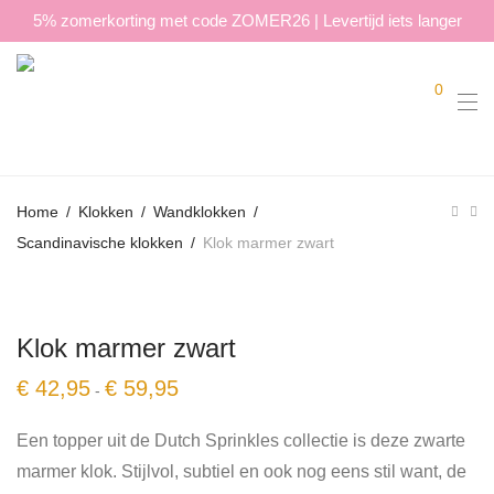
5% zomerkorting met code ZOMER26 | Levertijd iets langer
0
Home
/
Klokken
/
Wandklokken
/
Scandinavische klokken
/
Klok marmer zwart
Klok marmer zwart
Prijsklasse:
€
42,95
€
59,95
-
€ 42,95
tot
€ 59,95
Een topper uit de Dutch Sprinkles collectie is deze zwarte
marmer klok. Stijlvol, subtiel en ook nog eens stil want, de