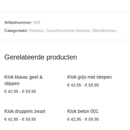
Artikelnummer:
N/B
Categorieën:
Klokken
,
Scandinavische klokken
,
Wandklokken
Gerelateerde producten
Klok blauw, geel &
Klok grijs met strepen
stippen
Prijsklasse: € 42
€
42,95
-
€
59,95
Prijsklasse: € 42,95 tot € 59,95
€
42,95
-
€
59,95
Klok druppels zwart
Klok beton 001
Prijsklasse: € 42,95 tot € 59,95
Prijsklasse: € 42
€
42,95
-
€
59,95
€
42,95
-
€
59,95