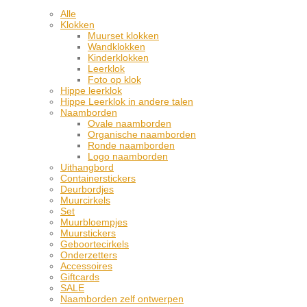
Alle
Klokken
Muurset klokken
Wandklokken
Kinderklokken
Leerklok
Foto op klok
Hippe leerklok
Hippe Leerklok in andere talen
Naamborden
Ovale naamborden
Organische naamborden
Ronde naamborden
Logo naamborden
Uithangbord
Containerstickers
Deurbordjes
Muurcirkels
Set
Muurbloempjes
Muurstickers
Geboortecirkels
Onderzetters
Accessoires
Giftcards
SALE
Naamborden zelf ontwerpen