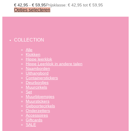
€
42,95
-
€
59,95
Prijsklasse: € 42,95 tot € 59,95
Opties selecteren
COLLECTION
Alle
Klokken
Hippe leerklok
Hippe Leerklok in andere talen
Naamborden
Uithangbord
Containerstickers
Deurbordjes
Muurcirkels
Set
Muurbloempjes
Muurstickers
Geboortecirkels
Onderzetters
Accessoires
Giftcards
SALE