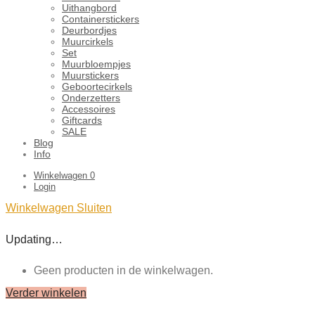
Uithangbord
Containerstickers
Deurbordjes
Muurcirkels
Set
Muurbloempjes
Muurstickers
Geboortecirkels
Onderzetters
Accessoires
Giftcards
SALE
Blog
Info
Winkelwagen
0
Login
Winkelwagen
Sluiten
Updating…
Geen producten in de winkelwagen.
Verder winkelen