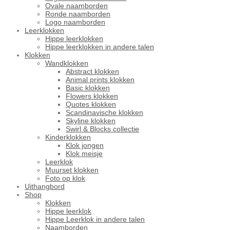
Ovale naamborden
Ronde naamborden
Logo naamborden
Leerklokken
Hippe leerklokken
Hippe leerklokken in andere talen
Klokken
Wandklokken
Abstract klokken
Animal prints klokken
Basic klokken
Flowers klokken
Quotes klokken
Scandinavische klokken
Skyline klokken
Swirl & Blocks collectie
Kinderklokken
Klok jongen
Klok meisje
Leerklok
Muurset klokken
Foto op klok
Uithangbord
Shop
Klokken
Hippe leerklok
Hippe Leerklok in andere talen
Naamborden