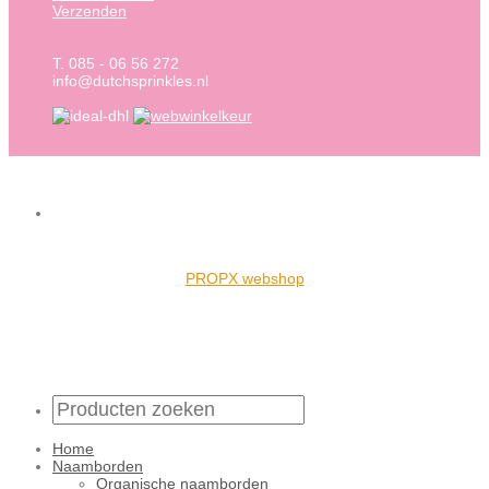
Verzenden
T. 085 - 06 56 272
info@dutchsprinkles.nl
PROPX webshop
Home
Naamborden
Organische naamborden