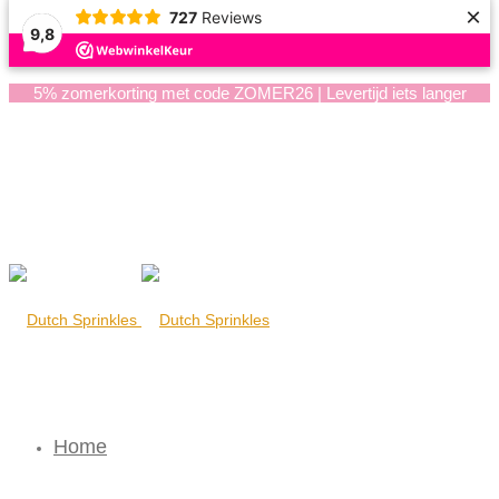
×
727
Reviews
9,8
5% zomerkorting met code ZOMER26 | Levertijd iets langer
Home