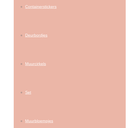
Containerstickers
Deurbordjes
Muurcirkels
Set
Muurbloempjes