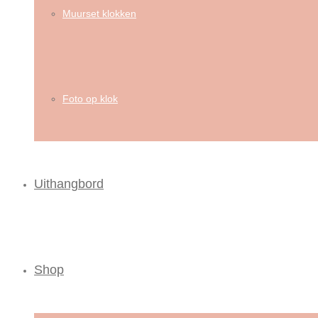
Muurset klokken
Foto op klok
Uithangbord
Shop