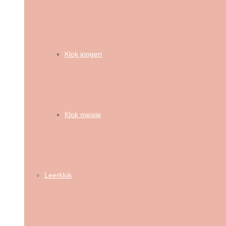
Klok jongen
Klok meisje
Leerklok