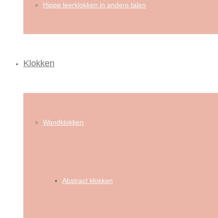
Hippe leerklokken in andere talen
Klokken
Wandklokken
Abstract klokken