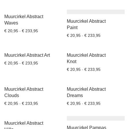
Geboortecirkels
Onderzetters
Muurcirkel Abstract
Muurcirkel Abstract
Waves
Accessoires
Paint
Prijsklasse: € 20,95 tot € 233,95
€
20,95
-
€
233,95
Giftcards
Prijsklasse: € 2
€
20,95
-
€
233,95
SALE
Muurcirkel Abstract Art
Muurcirkel Abstract
Knot
Prijsklasse: € 20,95 tot € 233,95
€
20,95
-
€
233,95
Prijsklasse: € 2
€
20,95
-
€
233,95
Muurcirkel Abstract
Muurcirkel Abstract
Clouds
Dreams
Prijsklasse: € 20,95 tot € 233,95
Prijsklasse: € 2
€
20,95
-
€
233,95
€
20,95
-
€
233,95
Muurcirkel Abstract
Muurcirkel Pampas