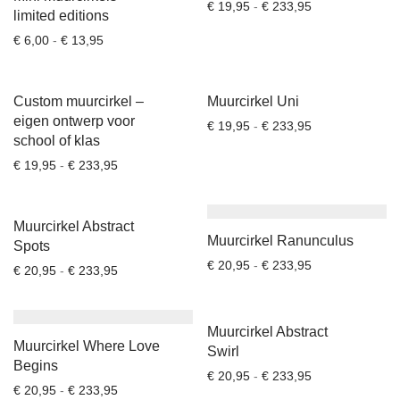
Prijsklasse: € 1
€
19,95
-
€
233,95
limited editions
Foto op klok
Prijsklasse: € 6,00 tot € 13,95
€
6,00
-
€
13,95
Hippe leerklok
Hippe Leerklok in andere talen
Naamborden
Custom muurcirkel –
Muurcirkel Uni
eigen ontwerp voor
Ovale naamborden
Prijsklasse: € 1
€
19,95
-
€
233,95
school of klas
Organische naamborden
Prijsklasse: € 19,95 tot € 233,95
€
19,95
-
€
233,95
Ronde naamborden
Logo naamborden
Muurcirkel Abstract
Uithangbord
Muurcirkel Ranunculus
Spots
Containerstickers
Prijsklasse: € 2
€
20,95
-
€
233,95
Prijsklasse: € 20,95 tot € 233,95
€
20,95
-
€
233,95
Deurbordjes
Muurcirkels
Muurcirkel Abstract
Set
Muurcirkel Where Love
Swirl
Muurbloempjes
Begins
Prijsklasse: € 2
€
20,95
-
€
233,95
Prijsklasse: € 20,95 tot € 233,95
€
20,95
-
€
233,95
Muurstickers