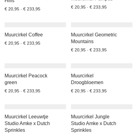
Hills
Prijsklasse: € 2
€
20,95
-
€
233,95
Prijsklasse: € 20,95 tot € 233,95
€
20,95
-
€
233,95
Muurcirkel Coffee
Muurcirkel Geometric
Mountains
Prijsklasse: € 20,95 tot € 233,95
€
20,95
-
€
233,95
Prijsklasse: € 2
€
20,95
-
€
233,95
Muurcirkel Peacock
Muurcirkel
green
Droogbloemen
Prijsklasse: € 20,95 tot € 233,95
Prijsklasse: € 2
€
20,95
-
€
233,95
€
20,95
-
€
233,95
Muurcirkel Leeuwtje
Muurcirkel Jungle
Studio Amke x Dutch
Studio Amke x Dutch
Sprinkles
Sprinkles