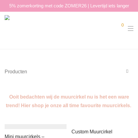
5% zomerkorting met code ZOMER26 | Levertijd iets langer
0
Producten
Alle
Ooit bedachten wij de muurcirkel nu is het een ware
Klokken
trend! Hier shop je onze all time favourite muurcirkels.
Muurset klokken
Wandklokken
Kinderklokken
Custom Muurcirkel
Leerklok
Mini muurcirkels –