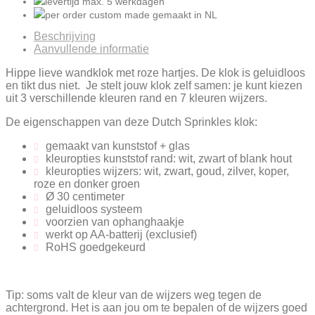
levertijd
max. 5
werkdagen
per order
custom made gemaakt
in NL
Beschrijving
Aanvullende informatie
Hippe lieve wandklok met roze hartjes. De klok is geluidloos
en tikt dus niet.
Je stelt jouw klok zelf samen: je kunt kiezen
uit 3 verschillende kleuren rand en 7 kleuren wijzers.
De eigenschappen van deze Dutch Sprinkles klok:
gemaakt van kunststof + glas
kleuropties kunststof rand: wit, zwart of blank hout
kleuropties wijzers: wit, zwart, goud, zilver, koper,
roze en donker groen
Ø 30 centimeter
geluidloos systeem
voorzien van ophanghaakje
werkt op AA-batterij (exclusief)
RoHS goedgekeurd
Tip: soms valt de kleur van de wijzers weg tegen de
achtergrond. Het is aan jou om te bepalen of de wijzers goed