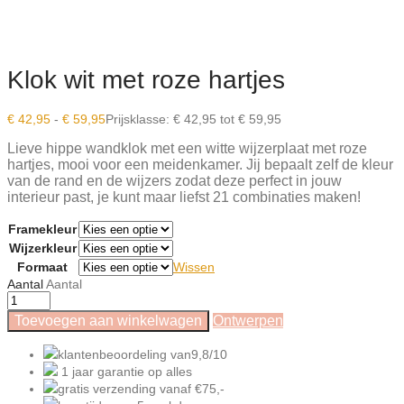
Klok wit met roze hartjes
€
42,95
-
€
59,95
Prijsklasse: € 42,95 tot € 59,95
Lieve hippe wandklok met een witte wijzerplaat met roze
hartjes, mooi voor een meidenkamer.
Jij bepaalt zelf de kleur
van de rand en de wijzers zodat deze perfect in jouw
interieur past, je kunt maar liefst 21 combinaties maken!
Framekleur
Wijzerkleur
Formaat
Wissen
Aantal
Aantal
Toevoegen aan winkelwagen
Ontwerpen
klantenbeoordeling van
9,8/10
1 jaar garantie
op alles
gratis verzending
vanaf €75,-