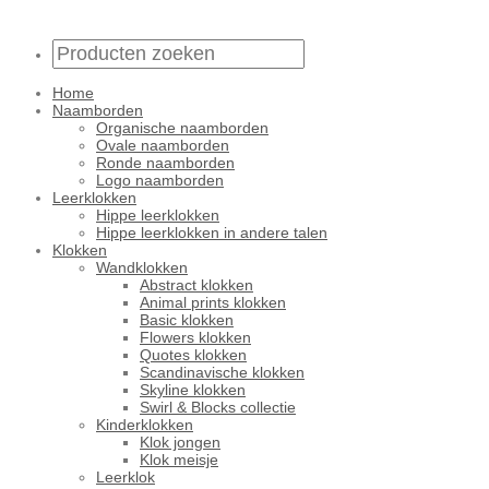
Home
Naamborden
Organische naamborden
Ovale naamborden
Ronde naamborden
Logo naamborden
Leerklokken
Hippe leerklokken
Hippe leerklokken in andere talen
Klokken
Wandklokken
Abstract klokken
Animal prints klokken
Basic klokken
Flowers klokken
Quotes klokken
Scandinavische klokken
Skyline klokken
Swirl & Blocks collectie
Kinderklokken
Klok jongen
Klok meisje
Leerklok