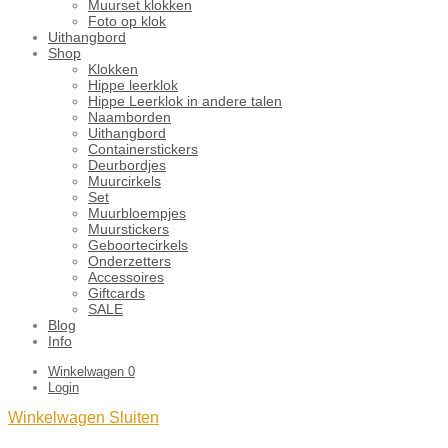
Muurset klokken
Foto op klok
Uithangbord
Shop
Klokken
Hippe leerklok
Hippe Leerklok in andere talen
Naamborden
Uithangbord
Containerstickers
Deurbordjes
Muurcirkels
Set
Muurbloempjes
Muurstickers
Geboortecirkels
Onderzetters
Accessoires
Giftcards
SALE
Blog
Info
Winkelwagen
0
Login
Winkelwagen
Sluiten