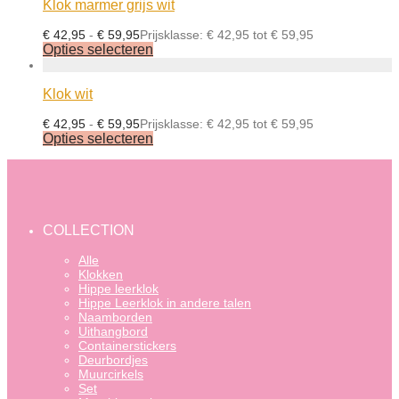
Klok marmer grijs wit
€
42,95
-
€
59,95
Prijsklasse: € 42,95 tot € 59,95
Opties selecteren
Klok wit
€
42,95
-
€
59,95
Prijsklasse: € 42,95 tot € 59,95
Opties selecteren
COLLECTION
Alle
Klokken
Hippe leerklok
Hippe Leerklok in andere talen
Naamborden
Uithangbord
Containerstickers
Deurbordjes
Muurcirkels
Set