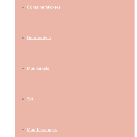
Containerstickers
Deurbordjes
Muurcirkels
Set
Muurbloempjes