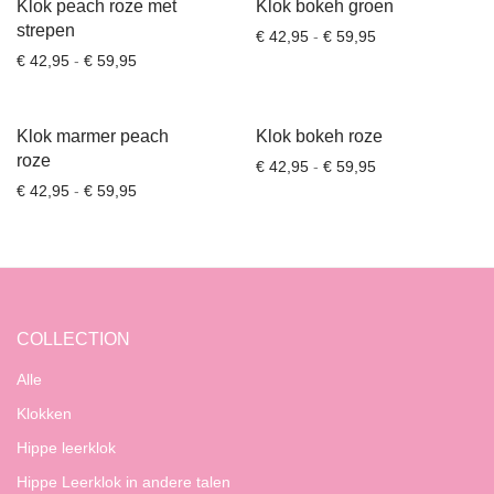
Klok peach roze met
Klok bokeh groen
strepen
Prijsklasse: € 42
€
42,95
-
€
59,95
Prijsklasse: € 42,95 tot € 59,95
€
42,95
-
€
59,95
Klok marmer peach
Klok bokeh roze
roze
Prijsklasse: € 42
€
42,95
-
€
59,95
Prijsklasse: € 42,95 tot € 59,95
€
42,95
-
€
59,95
COLLECTION
Alle
Klokken
Hippe leerklok
Hippe Leerklok in andere talen