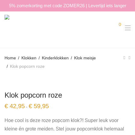
5% zomerkorting met code ZOMER26 | Levertijd iets langer
0
Home
/
Klokken
/
Kinderklokken
/
Klok meisje
/
Klok popcorn roze
Klok popcorn roze
Prijsklasse:
€
42,95
€
59,95
-
€ 42,95
tot
€ 59,95
Hoe cool is deze roze popcorn klok?! Super leuk voor
kleine én grote meiden. Stel jouw popcornklok helemaal