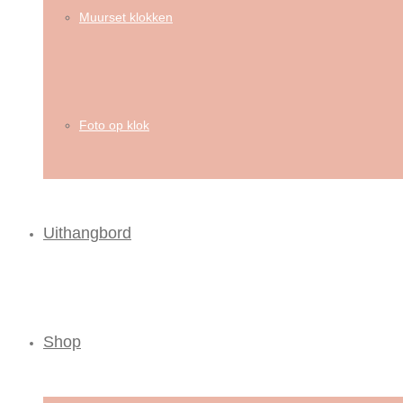
Muurset klokken
Foto op klok
Uithangbord
Shop