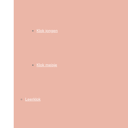
Klok jongen
Klok meisje
Leerklok