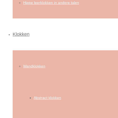
Hippe leerklokken in andere talen
Klokken
Wandklokken
Abstract klokken