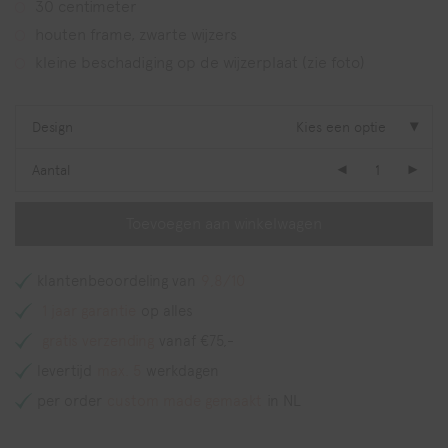
30 centimeter
houten frame, zwarte wijzers
kleine beschadiging op de wijzerplaat (zie foto)
Design
Kies een optie
Aantal
Toevoegen aan winkelwagen
klantenbeoordeling van
9,8/10
1 jaar garantie
op alles
gratis verzending
vanaf €75,-
levertijd
max. 5
werkdagen
per order
custom made gemaakt
in NL