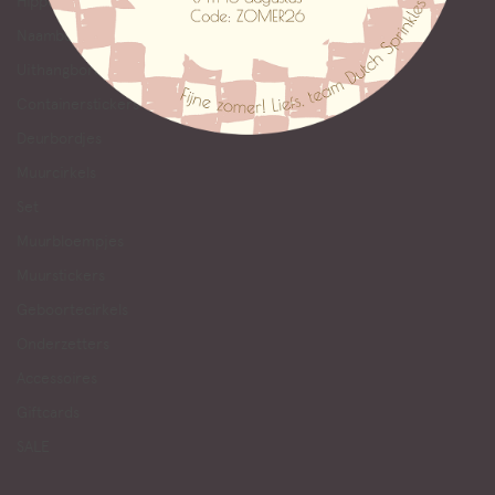
Hippe Leerklok in andere talen
Naamborden
Uithangbord
Containerstickers
Deurbordjes
Muurcirkels
Set
Muurbloempjes
Muurstickers
Geboortecirkels
Onderzetters
Accessoires
Giftcards
SALE