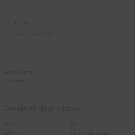
Beschrijving
Aanvullende informatie
Artikelnummer:
N/B
Categorie:
SALE
Gerelateerde producten
-
43
%
-
51
%
SALE –
SALE – Klok Vintage