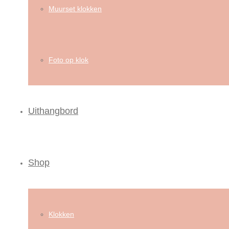
Muurset klokken
Foto op klok
Uithangbord
Shop
Klokken