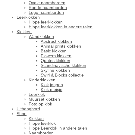
Ovale naamborden
Ronde naamborden
Logo naamborden
Leerklokken
Hippe leerklokken
Hippe leerklokken in andere talen
Klokken
Wandklokken
Abstract klokken
Animal prints klokken
Basic klokken
Flowers klokken
Quotes klokken
Scandinavische klokken
Skyline klokken
Swirl & Blocks collectie
Kinderklokken
Klok jongen
Klok meisje
Leerklok
Muurset klokken
Foto op klok
Uithangbord
Shop
Klokken
Hippe leerklok
Hippe Leerklok in andere talen
Naamborden