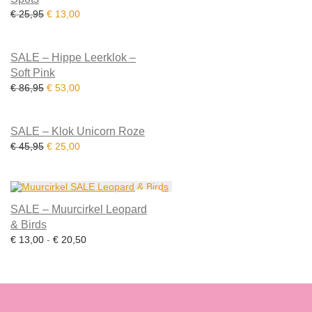
Oorspronkelijke prijs was: € 25,95.
Huidige prijs is: € 13,00.
€
25,95
€
13,00
-
39
%
SALE – Hippe Leerklok –
Soft Pink
Oorspronkelijke prijs was: € 86,95.
Huidige prijs is: € 53,00.
€
86,95
€
53,00
-
46
%
SALE – Klok Unicorn Roze
Oorspronkelijke prijs was: € 45,95.
Huidige prijs is: € 25,00.
€
45,95
€
25,00
-
49
%
SALE – Muurcirkel Leopard
& Birds
Prijsklasse: € 13,00 tot € 20,50
€
13,00
-
€
20,50