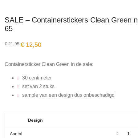
SALE – Containerstickers Clean Green n
65
Oorspronkelijke
Huidige
€
21,95
€
12,50
prijs
prijs
was:
is:
€ 21,95.
€ 12,50.
Containersticker Clean Green in de sale:
30 centimeter
set van 2 stuks
sample van een design dus onbeschadigd
Design
Aantal