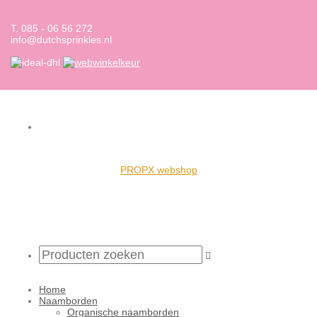
T. 085 - 06 56 272
info@dutchsprinkles.nl
PROPX webshop
Home
Naamborden
Organische naamborden