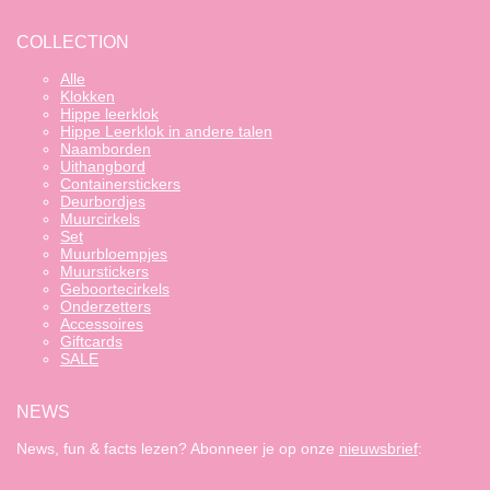
COLLECTION
Alle
Klokken
Hippe leerklok
Hippe Leerklok in andere talen
Naamborden
Uithangbord
Containerstickers
Deurbordjes
Muurcirkels
Set
Muurbloempjes
Muurstickers
Geboortecirkels
Onderzetters
Accessoires
Giftcards
SALE
NEWS
News, fun & facts lezen? Abonneer je op onze
nieuwsbrief
: