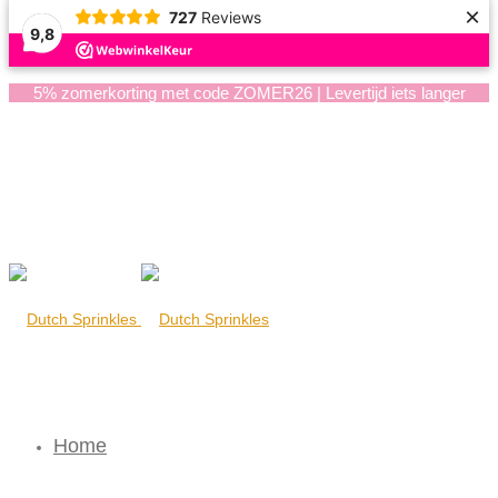
×
727
Reviews
9,8
5% zomerkorting met code ZOMER26 | Levertijd iets langer
Home