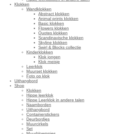
Klokken
Wandklokken
Abstract klokken
Animal prints klokken
Basic klokken
Flowers klokken
Quotes klokken
Scandinavische klokken
Skyline klokken
Swirl & Blocks collectie
Kinderklokken
Klok jongen
Klok meisje
Leerklok
Muurset klokken
Foto op klok
Uithangbord
Shop
Klokken
Hippe leerklok
Hippe Leerklok in andere talen
Naamborden
Uithangbord
Containerstickers
Deurbordjes
Muurcirkels
Set
Muurbloempjes