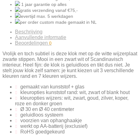
1 jaar garantie
op alles
gratis verzending
vanaf €75,-
levertijd
max. 5
werkdagen
per order
custom made gemaakt
in NL
Beschrijving
Aanvullende informatie
Beoordelingen
0
Vrolijk en toch subtiel is deze klok met op de witte wijzerplaat
zwarte stippen. Mooi in een zwart wit of Scandinavisch
interieur. Heel fijn: de klok is geluidloos en tikt dus niet.
Je
stelt jouw klok zelf samen: je kunt kiezen uit 3 verschillende
kleuren rand en 7 kleuren wijzers.
gemaakt van kunststof + glas
kleuropties kunststof rand: wit, zwart of blank hout
kleuropties wijzers: wit, zwart, goud, zilver, koper,
roze en donker groen
Ø 30 en Ø 40 centimeter
geluidloos systeem
voorzien van ophanghaakje
werkt op AA-batterij (exclusief)
RoHS goedgekeurd