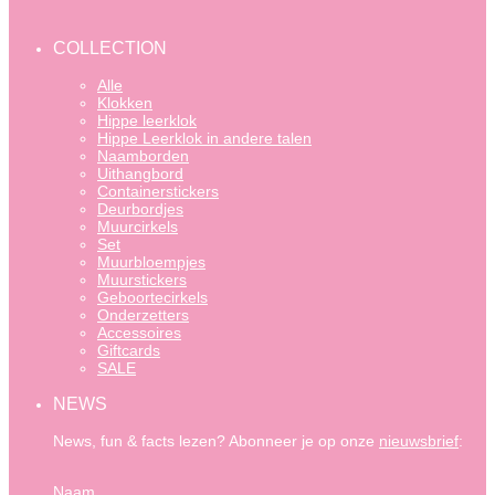
COLLECTION
Alle
Klokken
Hippe leerklok
Hippe Leerklok in andere talen
Naamborden
Uithangbord
Containerstickers
Deurbordjes
Muurcirkels
Set
Muurbloempjes
Muurstickers
Geboortecirkels
Onderzetters
Accessoires
Giftcards
SALE
NEWS
News, fun & facts lezen? Abonneer je op onze
nieuwsbrief
:
Naam