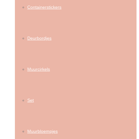
Containerstickers
Deurbordjes
Muurcirkels
Set
Muurbloempjes