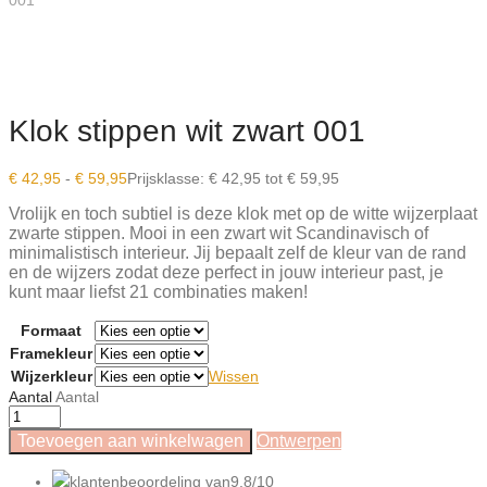
001
Klok stippen wit zwart 001
€
42,95
-
€
59,95
Prijsklasse: € 42,95 tot € 59,95
Vrolijk en toch subtiel is deze klok met op de witte wijzerplaat
zwarte stippen. Mooi in een zwart wit Scandinavisch of
minimalistisch interieur.
Jij bepaalt zelf de kleur van de rand
en de wijzers zodat deze perfect in jouw interieur past, je
kunt maar liefst 21 combinaties maken!
Formaat
Framekleur
Wijzerkleur
Wissen
Aantal
Aantal
Toevoegen aan winkelwagen
Ontwerpen
klantenbeoordeling van
9,8/10