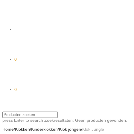
0
0
press
Enter
to search
Zoekresultaten:
Geen producten gevonden.
Home
/
Klokken
/
Kinderklokken
/
Klok jongen
/
Klok Jungle