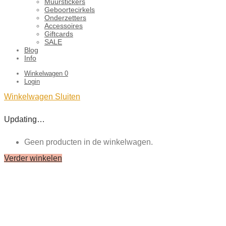
Muurstickers
Geboortecirkels
Onderzetters
Accessoires
Giftcards
SALE
Blog
Info
Winkelwagen
0
Login
Winkelwagen
Sluiten
Updating…
Geen producten in de winkelwagen.
Verder winkelen
Close
this
module