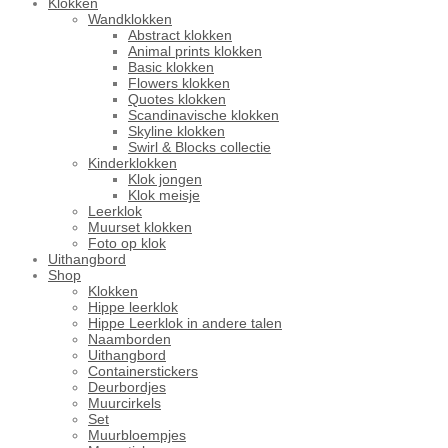
Klokken
Wandklokken
Abstract klokken
Animal prints klokken
Basic klokken
Flowers klokken
Quotes klokken
Scandinavische klokken
Skyline klokken
Swirl & Blocks collectie
Kinderklokken
Klok jongen
Klok meisje
Leerklok
Muurset klokken
Foto op klok
Uithangbord
Shop
Klokken
Hippe leerklok
Hippe Leerklok in andere talen
Naamborden
Uithangbord
Containerstickers
Deurbordjes
Muurcirkels
Set
Muurbloempjes