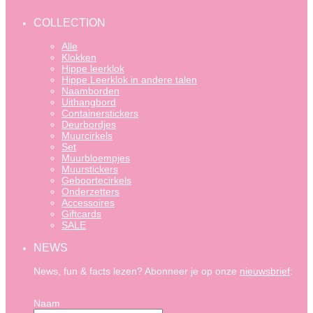
COLLECTION
Alle
Klokken
Hippe leerklok
Hippe Leerklok in andere talen
Naamborden
Uithangbord
Containerstickers
Deurbordjes
Muurcirkels
Set
Muurbloempjes
Muurstickers
Geboortecirkels
Onderzetters
Accessoires
Giftcards
SALE
NEWS
News, fun & facts lezen? Abonneer je op onze
nieuwsbrief
:
Naam