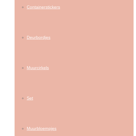
Containerstickers
Deurbordjes
Muurcirkels
Set
Muurbloempjes