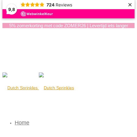
×
724
Reviews
9,8
5% zomerkorting met code ZOMER26 | Levertijd iets langer
Home