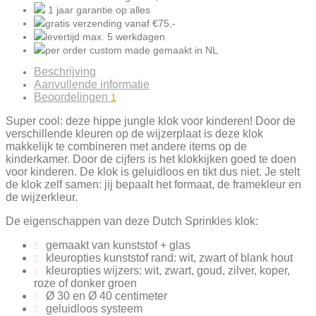
1 jaar garantie
op alles
gratis verzending
vanaf €75,-
levertijd
max. 5
werkdagen
per order
custom made gemaakt
in NL
Beschrijving
Aanvullende informatie
Beoordelingen
1
Super cool: deze hippe jungle klok voor kinderen! Door de
verschillende kleuren op de wijzerplaat is deze klok
makkelijk te combineren met andere items op de
kinderkamer. Door de cijfers is het klokkijken goed te doen
voor kinderen. De klok is geluidloos en tikt dus niet. Je stelt
de klok zelf samen: jij bepaalt het formaat, de framekleur en
de wijzerkleur.
De eigenschappen van deze Dutch Sprinkles klok:
gemaakt van kunststof + glas
kleuropties kunststof rand: wit, zwart of blank hout
kleuropties wijzers: wit, zwart, goud, zilver, koper,
roze of donker groen
Ø 30 en Ø 40 centimeter
geluidloos systeem