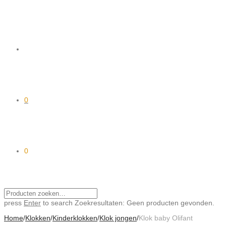
0
0
press
Enter
to search
Zoekresultaten:
Geen producten gevonden.
Home
/
Klokken
/
Kinderklokken
/
Klok jongen
/
Klok baby Olifant