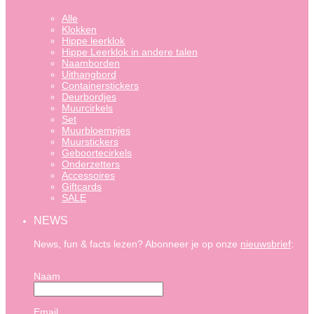
Alle
Klokken
Hippe leerklok
Hippe Leerklok in andere talen
Naamborden
Uithangbord
Containerstickers
Deurbordjes
Muurcirkels
Set
Muurbloempjes
Muurstickers
Geboortecirkels
Onderzetters
Accessoires
Giftcards
SALE
NEWS
News, fun & facts lezen? Abonneer je op onze
nieuwsbrief
:
Naam
Email