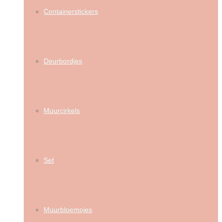
Containerstickers
Deurbordjes
Muurcirkels
Set
Muurbloempjes