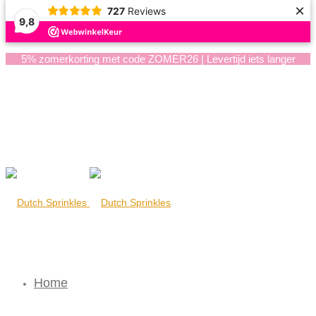
×
727
Reviews
9,8
5% zomerkorting met code ZOMER26 | Levertijd iets langer
Home