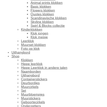
Animal prints klokken
Basic klokken
Flowers klokken
Quotes klokken
Scandinavische klokken
Skyline klokken
Swirl & Blocks collectie
Kinderklokken
Klok jongen
Klok meisje
Leerklok
Muurset klokken
Foto op klok
Uithangbord
Shop
Klokken
Hippe leerklok
Hippe Leerklok in andere talen
Naamborden
Uithangbord
Containerstickers
Deurbordjes
Muurcirkels
Set
Muurbloempjes
Muurstickers
Geboortecirkels
Onderzetters