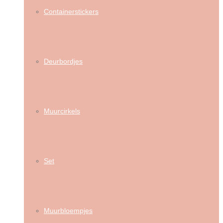
Containerstickers
Deurbordjes
Muurcirkels
Set
Muurbloempjes