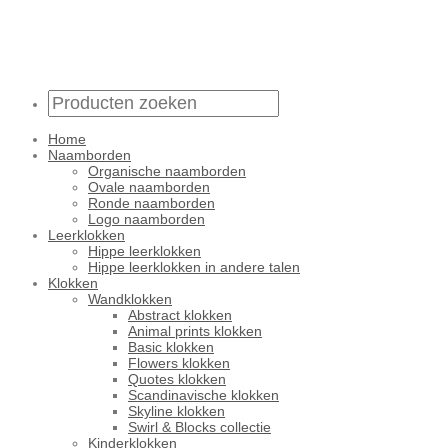
Home
Naamborden
Organische naamborden
Ovale naamborden
Ronde naamborden
Logo naamborden
Leerklokken
Hippe leerklokken
Hippe leerklokken in andere talen
Klokken
Wandklokken
Abstract klokken
Animal prints klokken
Basic klokken
Flowers klokken
Quotes klokken
Scandinavische klokken
Skyline klokken
Swirl & Blocks collectie
Kinderklokken