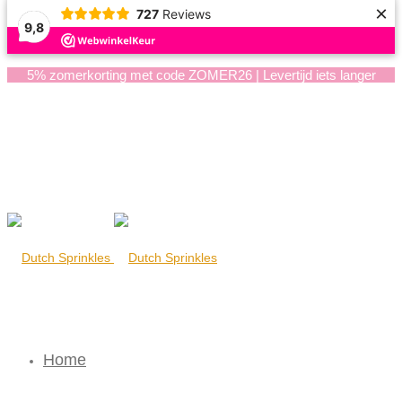
×
727
Reviews
9,8
5% zomerkorting met code ZOMER26 | Levertijd iets langer
Home