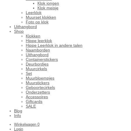
Klok jongen
Klok meisje
Leerklok
Muurset klokken
Foto op klok
Uithangbord
Shop
Klokken
Hippe leerklok
Hippe Leerklok in andere talen
Naamborden
Uithangbord
Containerstickers
Deurbordjes
Muurcirkels
Set
Muurbloempjes
Muurstickers
Geboortecirkels
Onderzetters
Accessoires
Giftcards
SALE
Blog
Info
Winkelwagen
0
Login