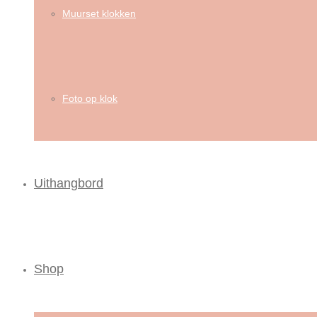
Muurset klokken
Foto op klok
Uithangbord
Shop