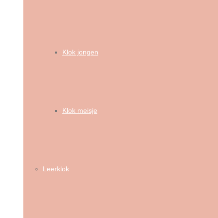
Klok jongen
Klok meisje
Leerklok