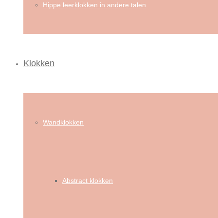
Hippe leerklokken in andere talen
Klokken
Wandklokken
Abstract klokken