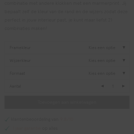
combinatie met andere klokken met een marmerprint.
Jij
bepaalt zelf de kleur van de rand en de wijzers zodat deze
perfect in jouw interieur past, je kunt maar liefst 21
combinaties maken!
Framekleur
Kies een optie
Wijzerkleur
Kies een optie
Formaat
Kies een optie
Aantal
Toevoegen aan winkelwagen
klantenbeoordeling van
9,8/10
1 jaar garantie
op alles