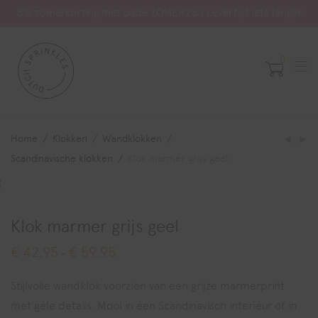
5% zomerkorting met code ZOMER26 | Levertijd iets langer
0
Home
/
Klokken
/
Wandklokken
/
Scandinavische klokken
/
Klok marmer grijs geel
Klok marmer grijs geel
€
42,95
€
59,95
Prijsklasse:
-
€ 42,95
tot
€ 59,95
Stijlvolle wandklok voorzien van een grijze marmerprint
met gele details. Mooi in een Scandinavisch interieur of in