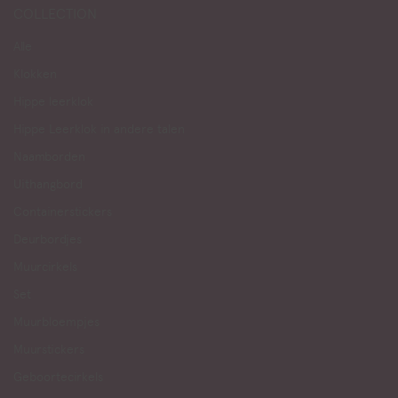
COLLECTION
Alle
Klokken
Hippe leerklok
Hippe Leerklok in andere talen
Naamborden
Uithangbord
Containerstickers
Deurbordjes
Muurcirkels
Set
Muurbloempjes
Muurstickers
Geboortecirkels