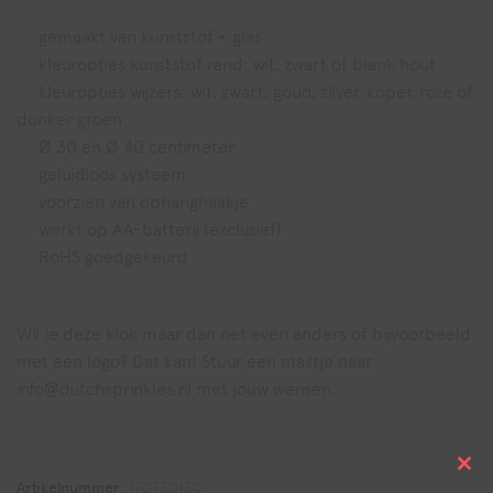
gemaakt van kunststof + glas
kleuropties kunststof rand: wit, zwart of blank hout
kleuropties wijzers: wit, zwart, goud, zilver, koper, roze of
donker groen
Ø 30 en Ø 40 centimeter
geluidloos systeem
voorzien van ophanghaakje
werkt op AA-batterij (exclusief)
RoHS goedgekeurd
Wil je deze klok maar dan net even anders of bijvoorbeeld
met een logo? Dat kan! Stuur een mailtje naar
info@dutchsprinkles.nl met jouw wensen.
Clo
Artikelnummer:
170730130