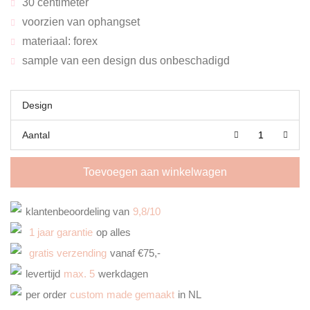
30 centimeter
voorzien van ophangset
materiaal: forex
sample van een design dus onbeschadigd
Design
Aantal
Toevoegen aan winkelwagen
klantenbeoordeling van
9,8/10
1 jaar garantie
op alles
gratis verzending
vanaf €75,-
levertijd
max. 5
werkdagen
per order
custom made gemaakt
in NL