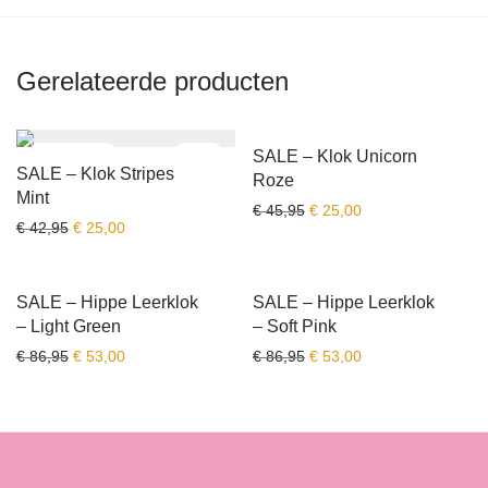
Gerelateerde producten
-
42
%
-
46
%
SALE – Klok Unicorn
SALE – Klok Stripes
Roze
Mint
Oorspronkelijke prijs was:
Huidige prijs is: € 
€
45,95
€
25,00
Oorspronkelijke prijs was: € 42,95.
Huidige prijs is: € 25,00.
€
42,95
€
25,00
-
39
%
-
39
%
SALE – Hippe Leerklok
SALE – Hippe Leerklok
– Light Green
– Soft Pink
Oorspronkelijke prijs was: € 86,95.
Huidige prijs is: € 53,00.
Oorspronkelijke prijs was:
Huidige prijs is: € 
€
86,95
€
53,00
€
86,95
€
53,00