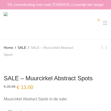
5% zomerkorting met code ZOMER26 | Levertijd iets langer
0
Home
/
SALE
/
SALE – Muurcirkel Abstract
Spots
SALE – Muurcirkel Abstract Spots
Oorspronkelijke
Huidige
€
25,95
€
13,00
prijs
prijs
was:
is:
€ 25,95.
€ 13,00.
Muurcirkel Abstract Spots in de sale: