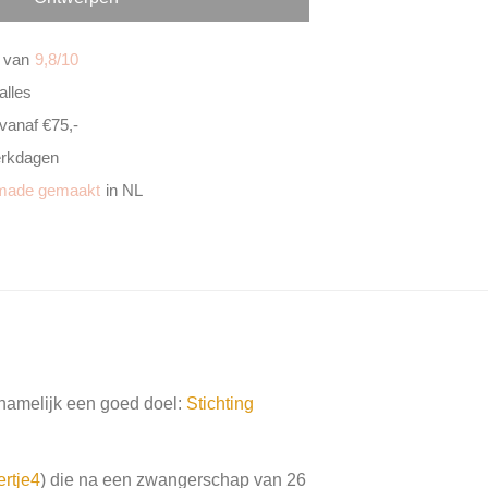
 van
9,8/10
alles
vanaf €75,-
rkdagen
made gemaakt
in NL
e namelijk een goed doel:
Stichting
rtje4
) die na een zwangerschap van 26