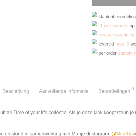
klantenbeoordeling
1 jaar garantie
op 
gratis verzending
levertijd
max. 5
we
per order
custom 
0
Beschrijving
Aanvullende informatie
Beoordelingen
it de Time of your life collectie. Als je deze klok koopt steun j
tie ontstond in samenwerking met Marije (Instagram:
@MijnKlave