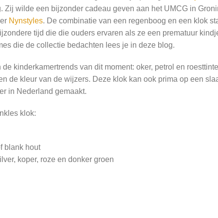
ng. Zij wilde een bijzonder cadeau geven aan het UMCG in Gro
ner
Nynstyles
. De combinatie van een regenboog en een klok s
jzondere tijd die die ouders ervaren als ze een prematuur kindje
mes die de collectie bedachten lees je in deze blog.
de kinderkamertrends van dit moment: oker, petrol en roesttinte
 en de kleur van de wijzers. Deze klok kan ook prima op een sla
er in Nederland gemaakt.
kles klok:
of blank hout
zilver, koper, roze en donker groen