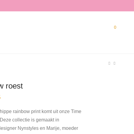
0
w roest
Prijsklasse:
5
€ 42,95
tot
€ 59,95
ippe rainbow print komt uit onze Time
e. Deze collectie is gemaakt in
esigner Nynstyles en Marije, moeder