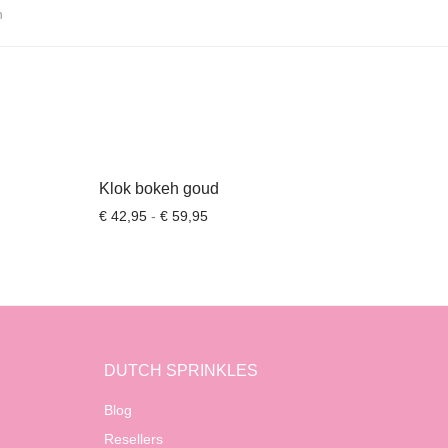
n
Klok bokeh goud
,95 tot € 59,95
Prijsklasse: € 42,95 tot € 59,95
€
42,95
-
€
59,95
DUTCH SPRINKLES
Blog
Resellers