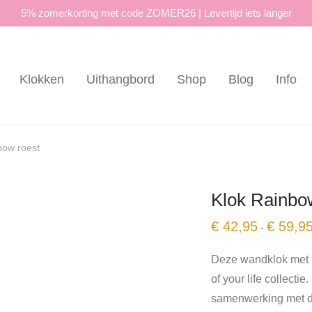
5% zomerkorting met code ZOMER26 | Levertijd iets langer
Klokken
Uithangbord
Shop
Blog
Info
bow roest
Klok Rainbo
€
42,95
€
59,9
-
Deze wandklok met h
of your life collecti
samenwerking met d