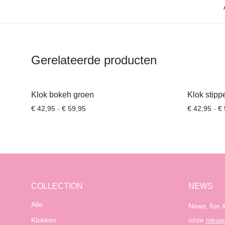
Gerelateerde producten
Klok bokeh groen
Klok stipp
Prijsklasse: € 42,95 tot € 59,95
€
42,95
-
€
59,95
€
42,95
-
€
COLLECTION
NEWS
Alle
News, fun &
Klokken
onze
nieuw