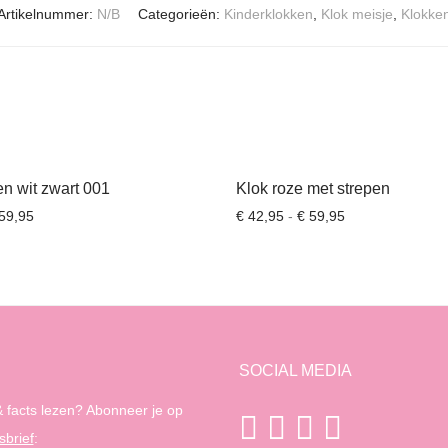
Artikelnummer:
N/B
Categorieën:
Kinderklokken
,
Klok meisje
,
Klokke
en wit zwart 001
Klok roze met strepen
Prijsklasse: € 42,95 tot € 59,95
Prijsklasse: € 42
59,95
€
42,95
-
€
59,95
SOCIAL MEDIA
 facts lezen? Abonneer je op
sbrief
: