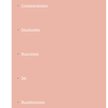
Containerstickers
Deurbordjes
Muurcirkels
Set
Muurbloempjes