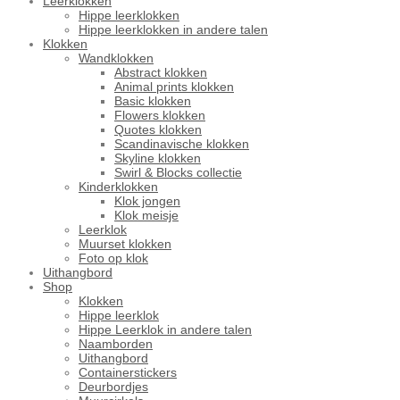
Leerklokken
Hippe leerklokken
Hippe leerklokken in andere talen
Klokken
Wandklokken
Abstract klokken
Animal prints klokken
Basic klokken
Flowers klokken
Quotes klokken
Scandinavische klokken
Skyline klokken
Swirl & Blocks collectie
Kinderklokken
Klok jongen
Klok meisje
Leerklok
Muurset klokken
Foto op klok
Uithangbord
Shop
Klokken
Hippe leerklok
Hippe Leerklok in andere talen
Naamborden
Uithangbord
Containerstickers
Deurbordjes