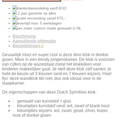
klantenbeoordeling van
9,8/10
1 jaar garantie
op alles
gratis verzending
vanaf €75,-
levertijd
max. 5
werkdagen
per order
custom made gemaakt
in NL
Beschrijving
Aanvullende informatie
Beoordelingen
0
Gevaarlijk mooi en super cool is deze dino klok in donker
groen. Mooi in een trendy jongenskamer. De klok is voorzien
van cijfers op de wijzerplaat zodat het klokkijken voor
kinderen makkelijker gaat. Je stelt deze klok zelf samen: je
hebt de keuze uit 3 kleuren rand en 7 kleuren wijzers. Heel
fijn: deze wandklok tikt niet, dus ook ideaal voor in de
slaapkamer.
De eigenschappen van deze Dutch Sprinkles klok:
gemaakt van kunststof + glas
kleuropties kunststof rand: wit, zwart of blank hout
kleuropties wijzers: wit, zwart, goud, zilver, koper,
roze of donker groen