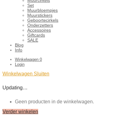
Muurcirkels
Set
Muurbloempjes
Muurstickers
Geboortecirkels
Onderzetters
Accessoires
Giftcards
SALE
Blog
Info
Winkelwagen
0
Login
Winkelwagen
Sluiten
Updating…
Geen producten in de winkelwagen.
Verder winkelen
Close
this
module