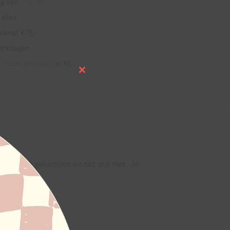
g van
9,8/10
 alles
vanaf €75,-
erkdagen
 made gemaakt
in NL
Close
this
module
 klok is geluidloos en tikt dus niet. Je