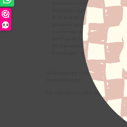
kleuropties kunststof rand: wit, zwart
kleuropties wijzers: wit, zwart, goud, 
Ø 30 en Ø 40 centimeter
geluidloos systeem
9,8
voorzien van ophanghaakje
werkt op AA-batterij (exclusief)
RoHS goedgekeurd
5 werkdagen levertijd
Wil je deze klok maar dan iets anders: e
voorbeeldplaatje.
Tip: kies niet voor witte wijzers, die zij
Ar