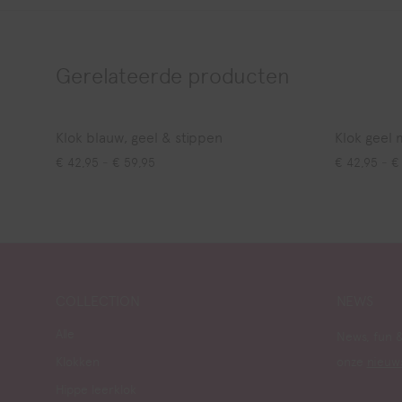
Gerelateerde producten
Klok blauw, geel & stippen
Klok geel 
Prijsklasse: € 42,95 tot € 59,95
€
42,95
-
€
59,95
€
42,95
-
€
COLLECTION
NEWS
Alle
News, fun &
Klokken
onze
nieuw
Hippe leerklok