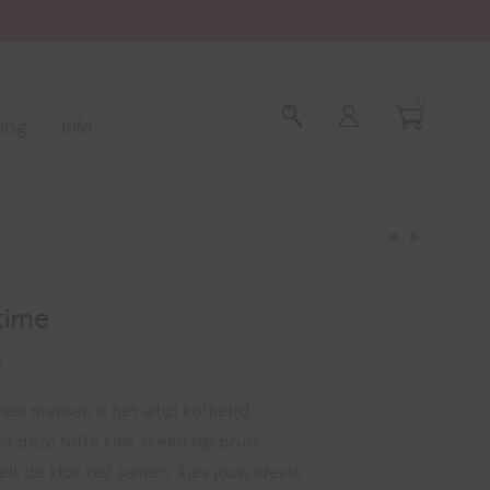
0
log
Info
time
5
Prijsklasse:
€ 42,95
tot
€ 59,95
eel mensen is het altijd koffietijd.
er deze toffe klok in een hip bruin
telt de klok zelf samen: kies jouw ideale