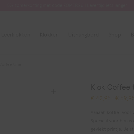
5% zomerkorting met code ZOMER26 | Levertijd iets langer
Leerklokken
Klokken
Uithangbord
Shop
B
Coffee time
Klok Coffee 
€
42,95
€
59,9
-
Aaaaah koffie! Voor v
Speciaal voor hen is 
gevlekt printje. Je s