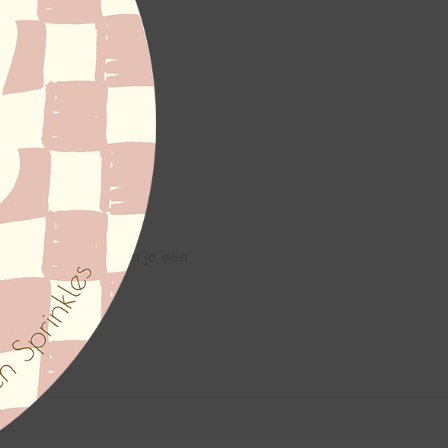
 wensen en we sturen je een
en