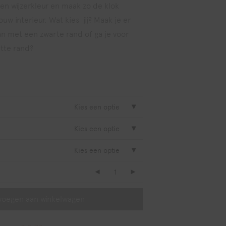
en wijzerkleur en maak zo de klok
uw interieur. Wat kies jij? Maak je er
an met een zwarte rand of ga je voor
itte rand?
Kies een optie
Kies een optie
Kies een optie
voegen aan winkelwagen