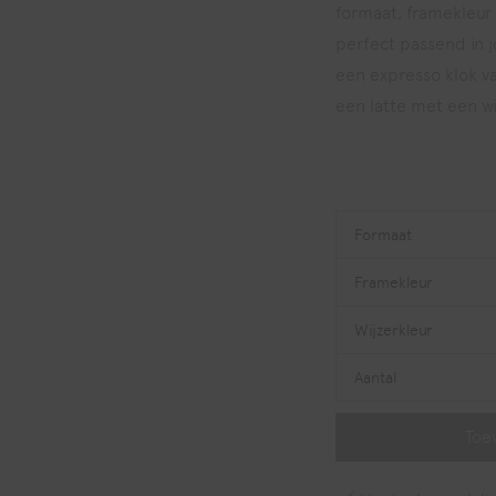
formaat, framekleur 
perfect passend in jo
een expresso klok v
een latte met een w
Formaat
Framekleur
Wijzerkleur
Aantal
Toe