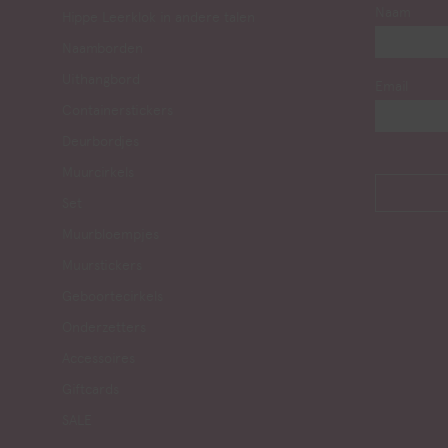
Naam
Hippe Leerklok in andere talen
Naamborden
Uithangbord
Email
Containerstickers
Deurbordjes
Muurcirkels
Set
Muurbloempjes
Muurstickers
Geboortecirkels
Onderzetters
Accessoires
Giftcards
SALE