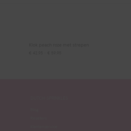
Klok peach roze met strepen
2,95 tot € 59,95
Prijsklasse: € 42,95 tot € 59,95
€
42,95
-
€
59,95
DUTCH SPRINKLES
Blog
Resellers
Klantenservice