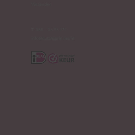
Verzenden
T. 085 - 06 56 272
info@dutchsprinkles.nl