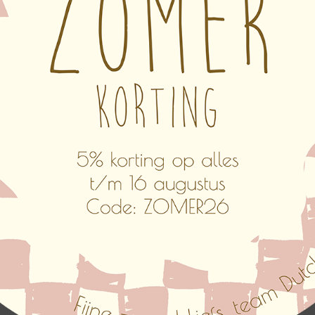
 of blank hout
zilver, koper, roze en donker groen
en andere kleur, cijfers of een naam erop? Dat kan! Mail ons je
n door de witte achtergrond niet goed zichtbaar.
tikelnummer:
N/B
Categorieën:
Klokken
,
Quotes klokken
,
Wandklokk