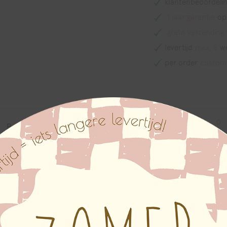
klantenbeoordelin
1 jaar garantie
op
gratis verzending
levertijd
max. 5
w
per order
custom
0
Beschrijving
Aanvullende informatie
Beoordelingen
oor koffieliefhebbers. Leuk om cadeau te geven of te krijgen! De
 formaat, de framekleur en de wijzerkleur.
kles klok: