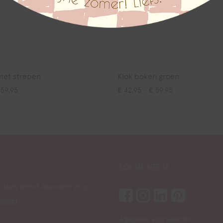
met strepen
Klok bokeh groen
Prijsklasse: € 42,95 tot € 59,95
Prijsklasse: € 4
59,95
€
42,95
-
€
59,95
SOCIAL MEDIA
 facts lezen? Abonneer je op
sbrief
:
Algemene voorwaarden