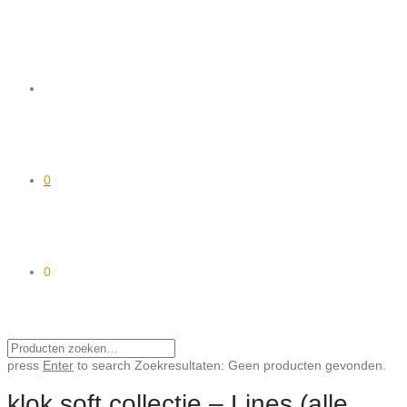
0
0
press
Enter
to search
Zoekresultaten:
Geen producten gevonden.
klok soft collectie – Lines (alle