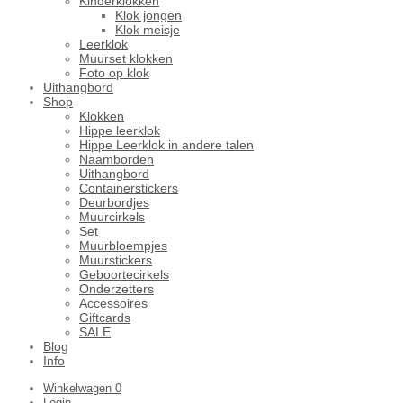
Kinderklokken
Klok jongen
Klok meisje
Leerklok
Muurset klokken
Foto op klok
Uithangbord
Shop
Klokken
Hippe leerklok
Hippe Leerklok in andere talen
Naamborden
Uithangbord
Containerstickers
Deurbordjes
Muurcirkels
Set
Muurbloempjes
Muurstickers
Geboortecirkels
Onderzetters
Accessoires
Giftcards
SALE
Blog
Info
Winkelwagen
0
Login