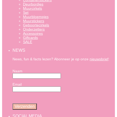
Containerstickers
Deurbordjes
Muurcirkels
Set
Muurbloempjes
Muurstickers
Geboortecirkels
Onderzetters
Accessoires
Giftcards
SALE
NEWS
News, fun & facts lezen? Abonneer je op onze
nieuwsbrief
:
Naam
Email
SOCIAL MEDIA