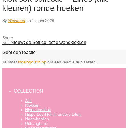
kleuren) ronde hoeken
By
Welmoed
on 19 juni 2026
Share
Nieuw: de Soft collectie wandklokken
Next
Geef een reactie
Je moet
ingelogd zijn op
om een reactie te plaatsen.
COLLECTION
Alle
Klokken
Hippe leerklok
Hippe Leerklok in andere talen
Naamborden
Uithangbord