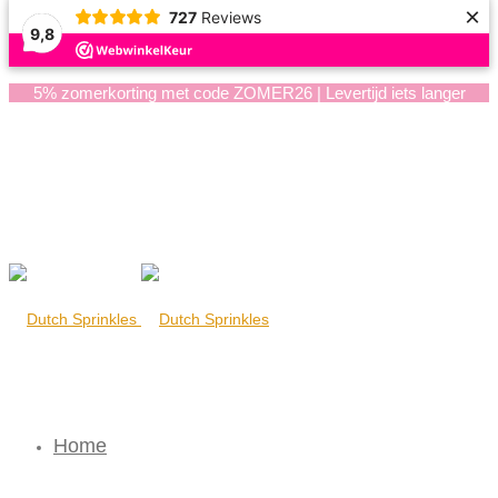
×
727
Reviews
9,8
5% zomerkorting met code ZOMER26 | Levertijd iets langer
Home