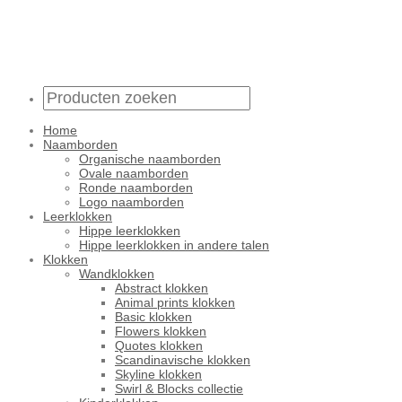
Home
Naamborden
Organische naamborden
Ovale naamborden
Ronde naamborden
Logo naamborden
Leerklokken
Hippe leerklokken
Hippe leerklokken in andere talen
Klokken
Wandklokken
Abstract klokken
Animal prints klokken
Basic klokken
Flowers klokken
Quotes klokken
Scandinavische klokken
Skyline klokken
Swirl & Blocks collectie