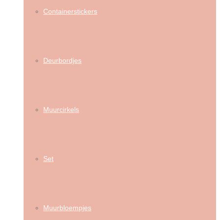
Containerstickers
Deurbordjes
Muurcirkels
Set
Muurbloempjes