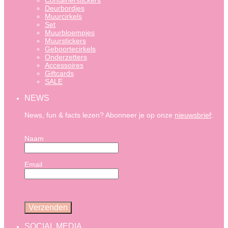
Containerstickers
Deurbordjes
Muurcirkels
Set
Muurbloempjes
Muurstickers
Geboortecirkels
Onderzetters
Accessoires
Giftcards
SALE
NEWS
News, fun & facts lezen? Abonneer je op onze
nieuwsbrief
:
Naam
Email
SOCIAL MEDIA