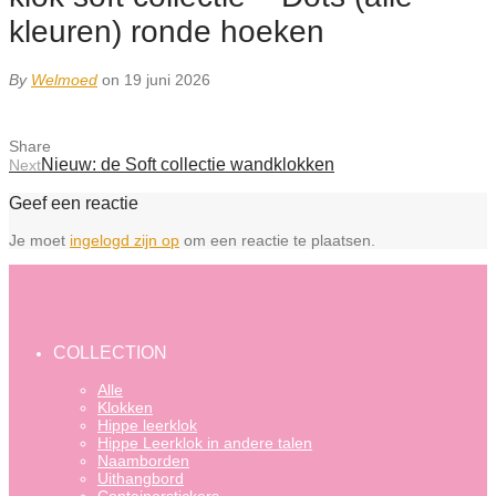
kleuren) ronde hoeken
By
Welmoed
on 19 juni 2026
Share
Nieuw: de Soft collectie wandklokken
Next
Geef een reactie
Je moet
ingelogd zijn op
om een reactie te plaatsen.
COLLECTION
Alle
Klokken
Hippe leerklok
Hippe Leerklok in andere talen
Naamborden
Uithangbord