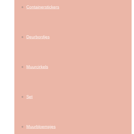
Containerstickers
Deurbordjes
Muurcirkels
Set
Muurbloempjes