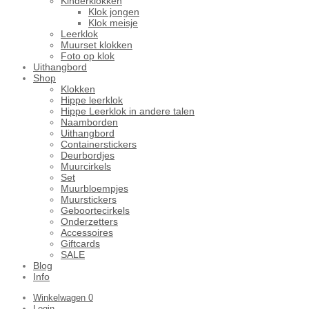
Kinderklokken
Klok jongen
Klok meisje
Leerklok
Muurset klokken
Foto op klok
Uithangbord
Shop
Klokken
Hippe leerklok
Hippe Leerklok in andere talen
Naamborden
Uithangbord
Containerstickers
Deurbordjes
Muurcirkels
Set
Muurbloempjes
Muurstickers
Geboortecirkels
Onderzetters
Accessoires
Giftcards
SALE
Blog
Info
Winkelwagen
0
Login