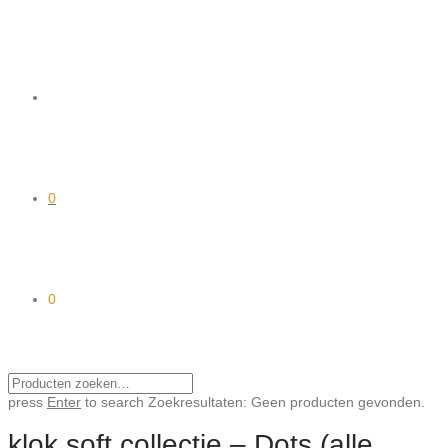
0
0
press
Enter
to search
Zoekresultaten:
Geen producten gevonden.
klok soft collectie – Dots (alle