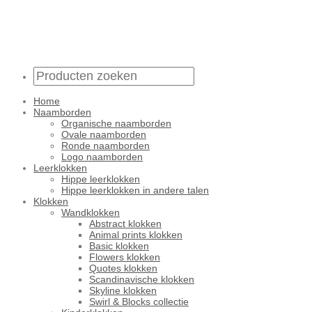
Home
Naamborden
Organische naamborden
Ovale naamborden
Ronde naamborden
Logo naamborden
Leerklokken
Hippe leerklokken
Hippe leerklokken in andere talen
Klokken
Wandklokken
Abstract klokken
Animal prints klokken
Basic klokken
Flowers klokken
Quotes klokken
Scandinavische klokken
Skyline klokken
Swirl & Blocks collectie