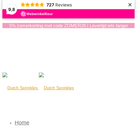
×
727
Reviews
9,8
5% zomerkorting met code ZOMER26 | Levertijd iets langer
Home