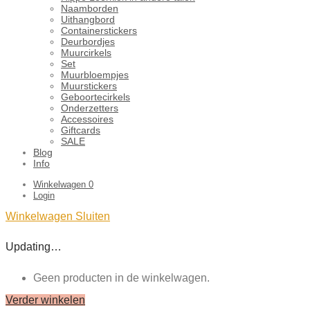
Naamborden
Uithangbord
Containerstickers
Deurbordjes
Muurcirkels
Set
Muurbloempjes
Muurstickers
Geboortecirkels
Onderzetters
Accessoires
Giftcards
SALE
Blog
Info
Winkelwagen
0
Login
Winkelwagen
Sluiten
Updating…
Geen producten in de winkelwagen.
Verder winkelen