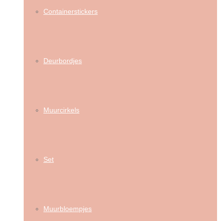
Containerstickers
Deurbordjes
Muurcirkels
Set
Muurbloempjes