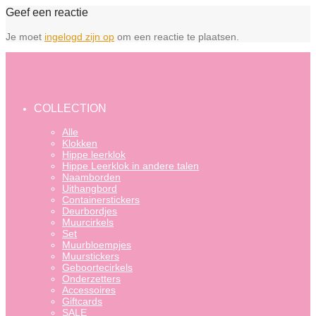
Geef een reactie
Je moet
ingelogd zijn op
om een reactie te plaatsen.
COLLECTION
Alle
Klokken
Hippe leerklok
Hippe Leerklok in andere talen
Naamborden
Uithangbord
Containerstickers
Deurbordjes
Muurcirkels
Set
Muurbloempjes
Muurstickers
Geboortecirkels
Onderzetters
Accessoires
Giftcards
SALE