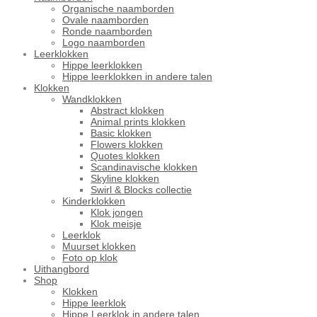
Organische naamborden
Ovale naamborden
Ronde naamborden
Logo naamborden
Leerklokken
Hippe leerklokken
Hippe leerklokken in andere talen
Klokken
Wandklokken
Abstract klokken
Animal prints klokken
Basic klokken
Flowers klokken
Quotes klokken
Scandinavische klokken
Skyline klokken
Swirl & Blocks collectie
Kinderklokken
Klok jongen
Klok meisje
Leerklok
Muurset klokken
Foto op klok
Uithangbord
Shop
Klokken
Hippe leerklok
Hippe Leerklok in andere talen