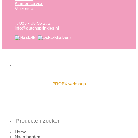
Klantenservice
Verzenden
T. 085 - 06 56 272
info@dutchsprinkles.nl
PROPX webshop
Home
Naamborden