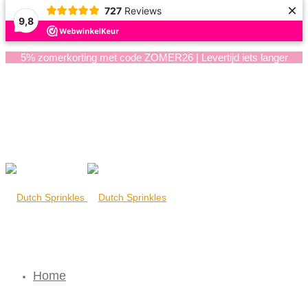
×
727
Reviews
9,8
5% zomerkorting met code ZOMER26 | Levertijd iets langer
Home