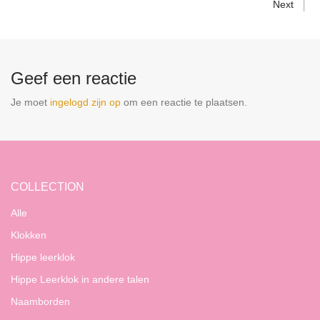
Next
Geef een reactie
Je moet
ingelogd zijn op
om een reactie te plaatsen.
COLLECTION
Alle
Klokken
Hippe leerklok
Hippe Leerklok in andere talen
Naamborden