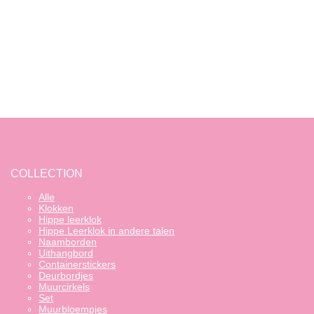
Geboortecirkels
Onderzetters
Accessoires
Giftcards
SALE
Naamborden zelf ontwerpen
COLLECTION
Alle
Klokken
Hippe leerklok
Hippe Leerklok in andere talen
Naamborden
Uithangbord
Containerstickers
Deurbordjes
Muurcirkels
Set
Muurbloempjes