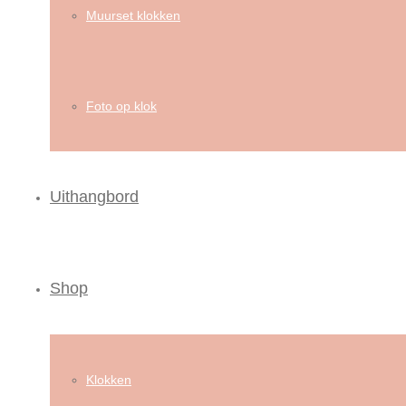
Muurset klokken
Foto op klok
Uithangbord
Shop
Klokken