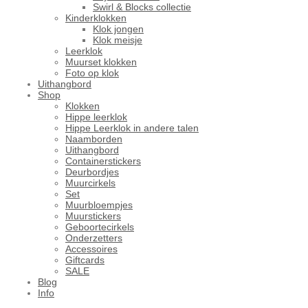
Swirl & Blocks collectie
Kinderklokken
Klok jongen
Klok meisje
Leerklok
Muurset klokken
Foto op klok
Uithangbord
Shop
Klokken
Hippe leerklok
Hippe Leerklok in andere talen
Naamborden
Uithangbord
Containerstickers
Deurbordjes
Muurcirkels
Set
Muurbloempjes
Muurstickers
Geboortecirkels
Onderzetters
Accessoires
Giftcards
SALE
Blog
Info