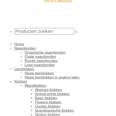
PROPX webshop
Home
Naamborden
Organische naamborden
Ovale naamborden
Ronde naamborden
Logo naamborden
Leerklokken
Hippe leerklokken
Hippe leerklokken in andere talen
Klokken
Wandklokken
Abstract klokken
Animal prints klokken
Basic klokken
Flowers klokken
Quotes klokken
Scandinavische klokken
Skyline klokken