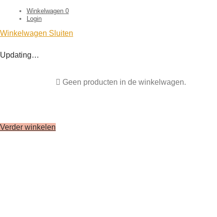
Winkelwagen
0
Login
Winkelwagen
Sluiten
Updating…
Geen producten in de winkelwagen.
Verder winkelen
Clo
this
mod