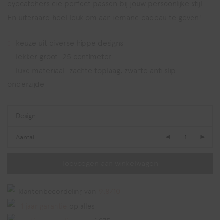
eyecatchers die perfect passen bij jouw persoonlijke stijl.
En uiteraard heel leuk om aan iemand cadeau te geven!
keuze uit diverse hippe designs
lekker groot: 25 centimeter
luxe materiaal: zachte toplaag, zwarte anti slip
onderzijde
Design
Aantal
Toevoegen aan winkelwagen
klantenbeoordeling van
9,8/10
1 jaar garantie
op alles