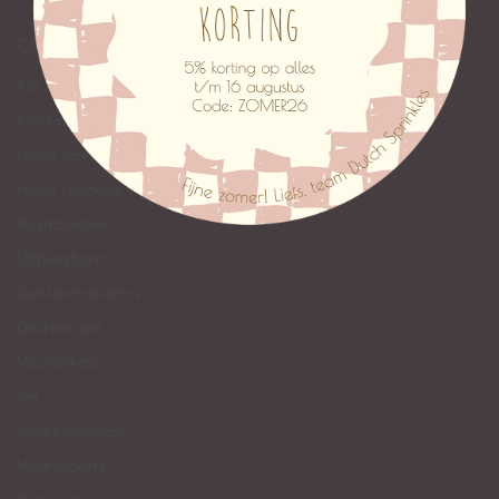
COLLECTION
Alle
Klokken
Hippe leerklok
Hippe Leerklok in andere talen
Naamborden
Uithangbord
Containerstickers
Deurbordjes
Muurcirkels
Set
Muurbloempjes
Muurstickers