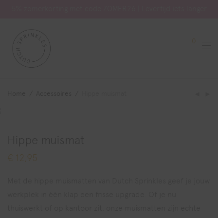
5% zomerkorting met code ZOMER26 | Levertijd iets langer
0
Home
/
Accessoires
/
Hippe muismat
Hippe muismat
€
12,95
Met de hippe muismatten van Dutch Sprinkles geef je jouw
werkplek in één klap een frisse upgrade. Of je nu
thuiswerkt of op kantoor zit, onze muismatten zijn echte