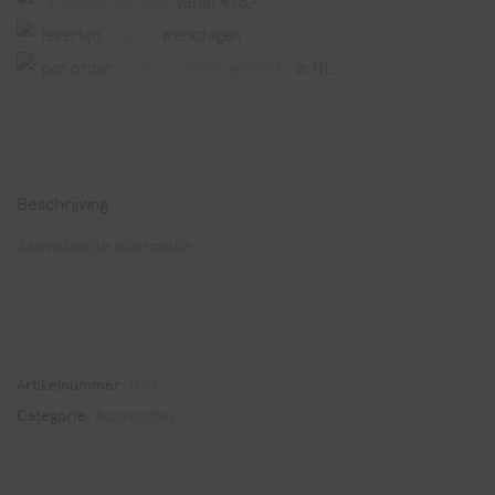
gratis verzending
vanaf €75,-
levertijd
max. 5
werkdagen
per order
custom made gemaakt
in NL
Beschrijving
Aanvullende informatie
Artikelnummer:
N/B
Categorie:
Accessoires