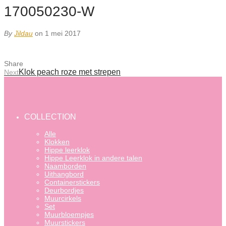
170050230-W
By
Jildau
on 1 mei 2017
Share
Klok peach roze met strepen
Next
COLLECTION
Alle
Klokken
Hippe leerklok
Hippe Leerklok in andere talen
Naamborden
Uithangbord
Containerstickers
Deurbordjes
Muurcirkels
Set
Muurbloempjes
Muurstickers