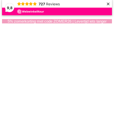
×
727
Reviews
9,8
5% zomerkorting met code ZOMER26 | Levertijd iets langer