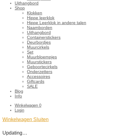
Uithangbord
Shop
Klokken
Hippe leerklok
Hippe Leerklok in andere talen
Naamborden
Uithangbord
Containerstickers
Deurbordjes
Muurcirkels
Set
Muurbloempjes
Muurstickers
Geboortecirkels
Onderzetters
Accessoires
Giftcards
SALE
Blog
Info
Winkelwagen
0
Login
Winkelwagen
Sluiten
Updating…