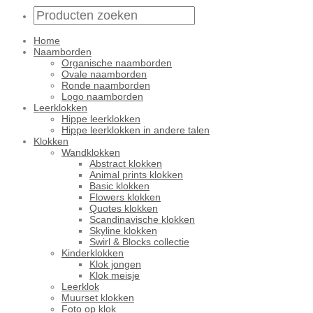
Home
Naamborden
Organische naamborden
Ovale naamborden
Ronde naamborden
Logo naamborden
Leerklokken
Hippe leerklokken
Hippe leerklokken in andere talen
Klokken
Wandklokken
Abstract klokken
Animal prints klokken
Basic klokken
Flowers klokken
Quotes klokken
Scandinavische klokken
Skyline klokken
Swirl & Blocks collectie
Kinderklokken
Klok jongen
Klok meisje
Leerklok
Muurset klokken
Foto op klok