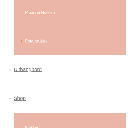
Muurset klokken
Foto op klok
Uithangbord
Shop
Klokken