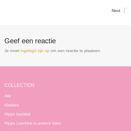
Next
Geef een reactie
Je moet
ingelogd zijn op
om een reactie te plaatsen.
COLLECTION
Alle
Klokken
Hippe leerklok
Hippe Leerklok in andere talen