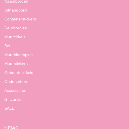
Naamborden
Uithangbord
Containerstickers
Deurbordjes
Muurcirkels
Set
Muurbloempjes
Muurstickers
Geboortecirkels
Onderzetters
Accessoires
Giftcards
SALE
NEWS