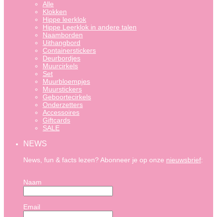
Alle
Klokken
Hippe leerklok
Hippe Leerklok in andere talen
Naamborden
Uithangbord
Containerstickers
Deurbordjes
Muurcirkels
Set
Muurbloempjes
Muurstickers
Geboortecirkels
Onderzetters
Accessoires
Giftcards
SALE
NEWS
News, fun & facts lezen? Abonneer je op onze
nieuwsbrief
:
Naam
Email