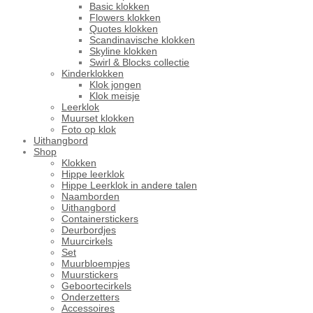
Basic klokken
Flowers klokken
Quotes klokken
Scandinavische klokken
Skyline klokken
Swirl & Blocks collectie
Kinderklokken
Klok jongen
Klok meisje
Leerklok
Muurset klokken
Foto op klok
Uithangbord
Shop
Klokken
Hippe leerklok
Hippe Leerklok in andere talen
Naamborden
Uithangbord
Containerstickers
Deurbordjes
Muurcirkels
Set
Muurbloempjes
Muurstickers
Geboortecirkels
Onderzetters
Accessoires