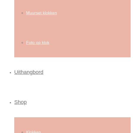
Muurset klokken
Foto op klok
Uithangbord
Shop
Klokken