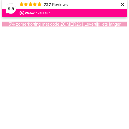
×
727
Reviews
9,8
5% zomerkorting met code ZOMER26 | Levertijd iets langer