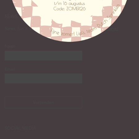
NEWS
News, fun & facts lezen? Abonneer je op onze
nieuwsbrief
:
Naam
Email
SOCIAL MEDIA