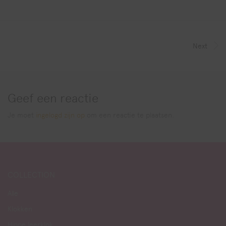
Next
Geef een reactie
Je moet
ingelogd zijn op
om een reactie te plaatsen.
COLLECTION
Alle
Klokken
Hippe leerklok