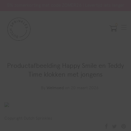
5% zomerkorting met code ZOMER26 | Levertijd iets langer
0
Productafbeelding Happy Smile en Teddy
Time klokken met jongens
By
Welmoed
on 20 maart 2026
Copyright Dutch Sprinkles