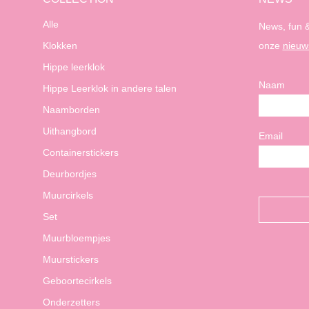
Alle
News, fun &
Klokken
onze
nieuw
Hippe leerklok
Naam
Hippe Leerklok in andere talen
Naamborden
Uithangbord
Email
Containerstickers
Deurbordjes
Muurcirkels
Set
Muurbloempjes
Muurstickers
Geboortecirkels
Onderzetters