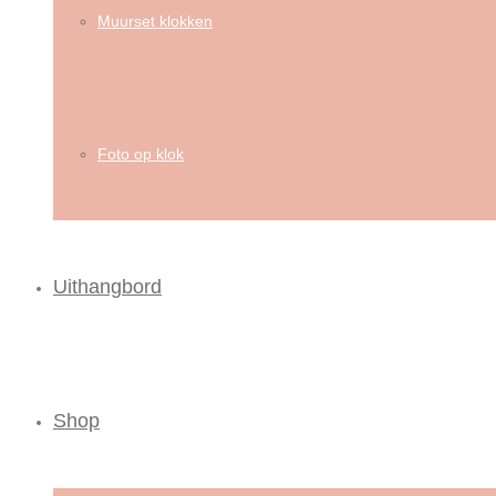
Muurset klokken
Foto op klok
Uithangbord
Shop