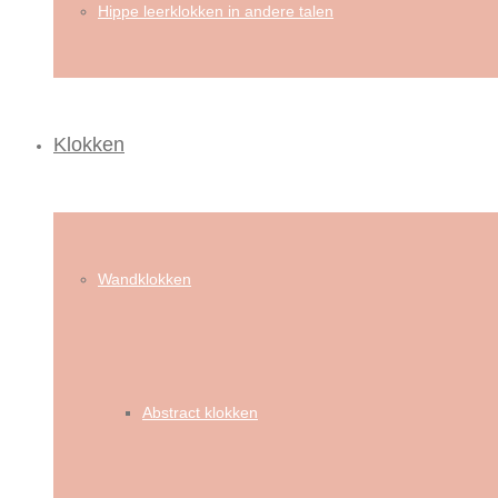
Hippe leerklokken in andere talen
Klokken
Wandklokken
Abstract klokken