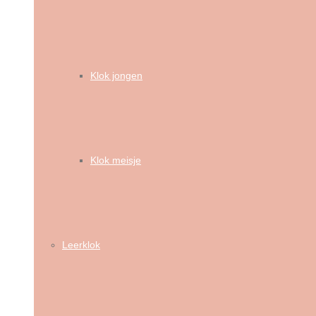
Klok jongen
Klok meisje
Leerklok