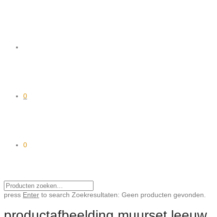
0
0
press
Enter
to search
Zoekresultaten:
Geen producten gevonden.
productafbeelding muurset leeuw