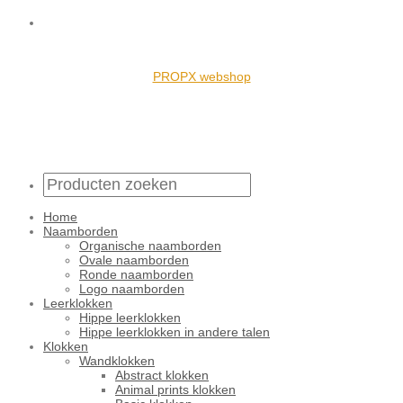
PROPX webshop
Home
Naamborden
Organische naamborden
Ovale naamborden
Ronde naamborden
Logo naamborden
Leerklokken
Hippe leerklokken
Hippe leerklokken in andere talen
Klokken
Wandklokken
Abstract klokken
Animal prints klokken