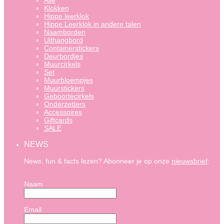
Alle
Klokken
Hippe leerklok
Hippe Leerklok in andere talen
Naamborden
Uithangbord
Containerstickers
Deurbordjes
Muurcirkels
Set
Muurbloempjes
Muurstickers
Geboortecirkels
Onderzetters
Accessoires
Giftcards
SALE
NEWS
News, fun & facts lezen? Abonneer je op onze
nieuwsbrief
:
Naam
Email