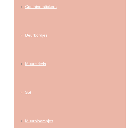
Containerstickers
Deurbordjes
Muurcirkels
Set
Muurbloempjes