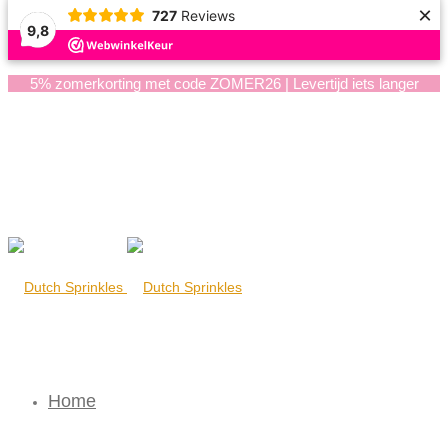
×
727
Reviews
9,8
5% zomerkorting met code ZOMER26 | Levertijd iets langer
Home