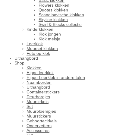
Basic klokken
Flowers klokken
Quotes klokken
Scandinavische klokken
Skyline klokken
Swirl & Blocks collectie
Kinderklokken
Klok jongen
Klok meisje
Leerklok
Muurset klokken
Foto op klok
Uithangbord
Shop
Klokken
Hippe leerklok
Hippe Leerklok in andere talen
Naamborden
Uithangbord
Containerstickers
Deurbordjes
Muurcirkels
Set
Muurbloempjes
Muurstickers
Geboortecirkels
Onderzetters
Accessoires