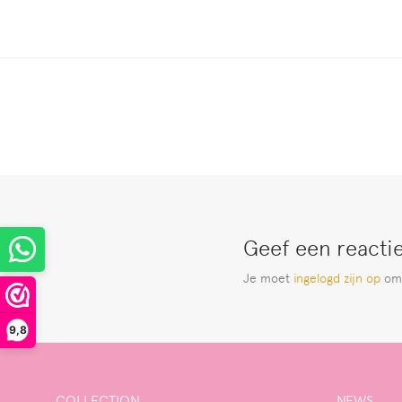
Geef een reacti
Je moet
ingelogd zijn op
om 
9,8
COLLECTION
NEWS