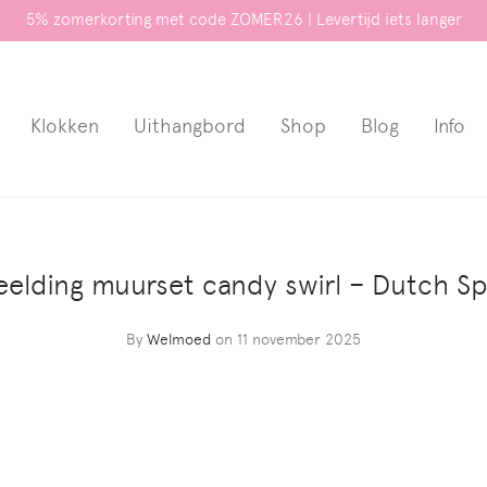
5% zomerkorting met code ZOMER26 | Levertijd iets langer
Klokken
Uithangbord
Shop
Blog
Info
elding muurset candy swirl – Dutch Sp
By
Welmoed
on 11 november 2025