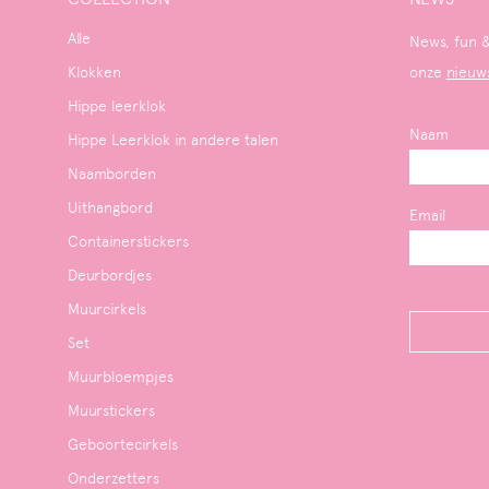
Alle
News, fun &
Klokken
onze
nieuw
Hippe leerklok
Naam
Hippe Leerklok in andere talen
Naamborden
Uithangbord
Email
Containerstickers
Deurbordjes
Muurcirkels
Set
Muurbloempjes
Muurstickers
Geboortecirkels
Onderzetters