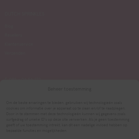
DUTCH SPRINKLES
Blog
Resellers
Klantenservice
Verzenden
T. 085 - 06 56 272
info@dutchsprinkles.nl
Beheer toestemming
Om de beste ervaringen te bieden, gebruiken wij technologieën zoals
cookies om informatie over je apparaat op te slaan en/of te raadplegen.
Door in te stemmen met deze technologieën kunnen wij gegevens zoals
surfgedrag of unieke ID's op deze site verwerken. Als je geen toestemming
geeft of uw toestemming intrekt, kan dit een nadelige invloed hebben op
bepaalde functies en mogelijkheden.