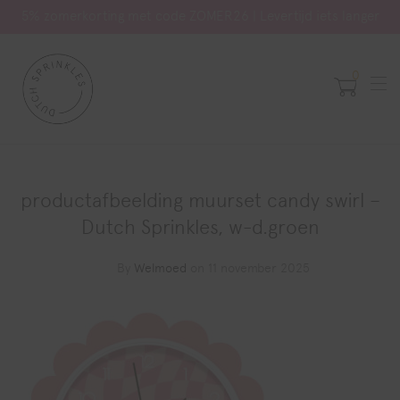
5% zomerkorting met code ZOMER26 | Levertijd iets langer
0
productafbeelding muurset candy swirl –
Dutch Sprinkles, w-d.groen
By
Welmoed
on 11 november 2025