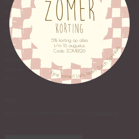
Muurcirkels
Set
Muurbloempjes
Muurstickers
Geboortecirkels
Onderzetters
Accessoires
Giftcards
SALE
NEWS
News, fun & facts lezen? Abonneer je op onze
nieuwsbrief
:
Naam