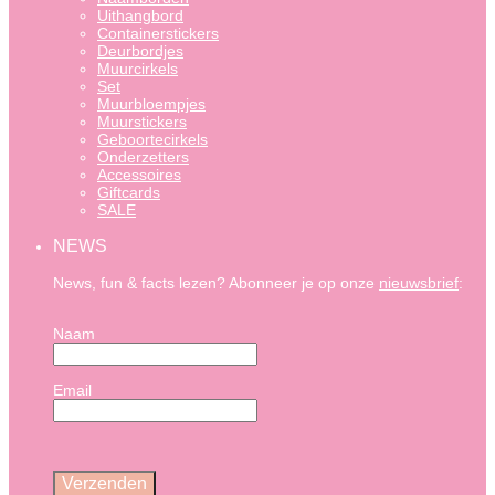
Uithangbord
Containerstickers
Deurbordjes
Muurcirkels
Set
Muurbloempjes
Muurstickers
Geboortecirkels
Onderzetters
Accessoires
Giftcards
SALE
NEWS
News, fun & facts lezen? Abonneer je op onze
nieuwsbrief
:
Naam
Email