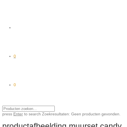
0
0
press
Enter
to search
Zoekresultaten:
Geen producten gevonden.
productafbeelding muurset candy