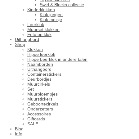
Swirl & Blocks collectie
Kinderklokken
Klok jongen
Klok meisje
Leerklok
Muurset klokken
Foto op klok
Uithangbord
Shop
Klokken
Hippe leerklok
Hippe Leerklok in andere talen
Naamborden
Uithangbord
Containerstickers
Deurbordjes
Muurcirkels
Set
Muurbloempjes
Muurstickers
Geboortecirkels
Onderzetters
Accessoires
Giftcards
SALE
Blog
Info