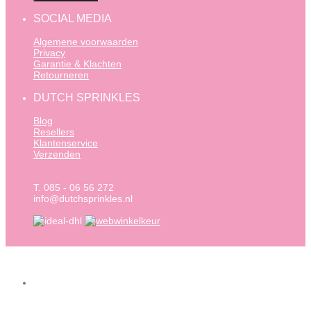
SOCIAL MEDIA
Algemene voorwaarden
Privacy
Garantie & Klachten
Retourneren
DUTCH SPRINKLES
Blog
Resellers
Klantenservice
Verzenden
T. 085 - 06 56 272
info@dutchsprinkles.nl