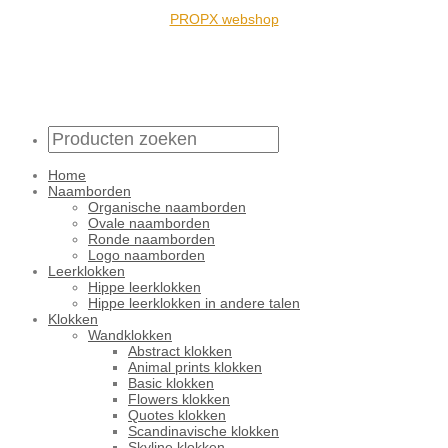
PROPX webshop
Home
Naamborden
Organische naamborden
Ovale naamborden
Ronde naamborden
Logo naamborden
Leerklokken
Hippe leerklokken
Hippe leerklokken in andere talen
Klokken
Wandklokken
Abstract klokken
Animal prints klokken
Basic klokken
Flowers klokken
Quotes klokken
Scandinavische klokken
Skyline klokken