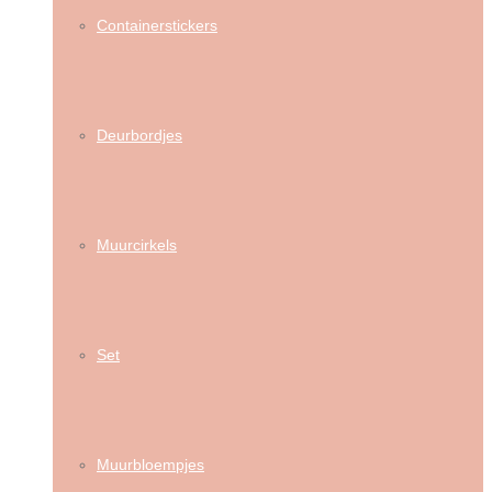
Containerstickers
Deurbordjes
Muurcirkels
Set
Muurbloempjes