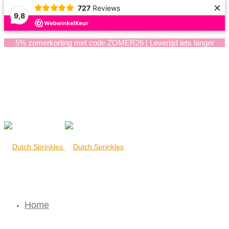
×
727
Reviews
9,8
5% zomerkorting met code ZOMER26 | Levertijd iets langer
Home