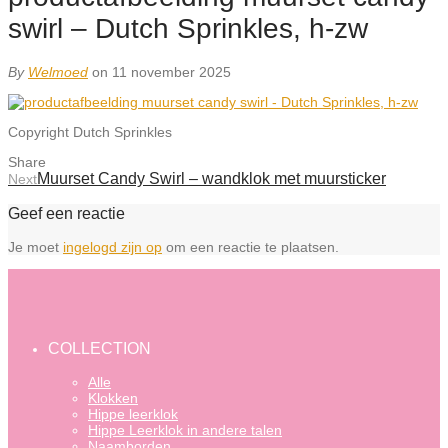
swirl – Dutch Sprinkles, h-zw
By
Welmoed
on 11 november 2025
Copyright Dutch Sprinkles
Share
Muurset Candy Swirl – wandklok met muursticker
Next
Geef een reactie
Je moet
ingelogd zijn op
om een reactie te plaatsen.
COLLECTION
Alle
Klokken
Hippe leerklok
Hippe Leerklok in andere talen
Naamborden