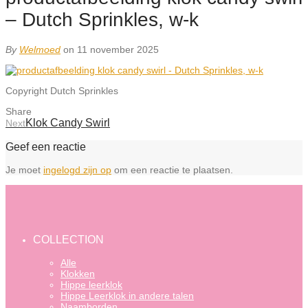
– Dutch Sprinkles, w-k
By
Welmoed
on 11 november 2025
Copyright Dutch Sprinkles
Share
Klok Candy Swirl
Next
Geef een reactie
Je moet
ingelogd zijn op
om een reactie te plaatsen.
COLLECTION
Alle
Klokken
Hippe leerklok
Hippe Leerklok in andere talen
Naamborden