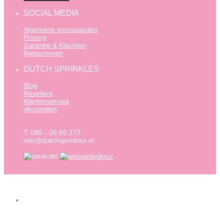
SOCIAL MEDIA
Algemene voorwaarden
Privacy
Garantie & Klachten
Retourneren
DUTCH SPRINKLES
Blog
Resellers
Klantenservice
Verzenden
T. 085 - 06 56 272
info@dutchsprinkles.nl