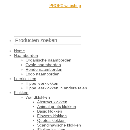
PROPX webshop
Home
Naamborden
Organische naamborden
Ovale naamborden
Ronde naamborden
Logo naamborden
Leerklokken
Hippe leerklokken
Hippe leerklokken in andere talen
Klokken
Wandklokken
Abstract klokken
Animal prints klokken
Basic klokken
Flowers klokken
Quotes klokken
Scandinavische klokken
Skyline klokken