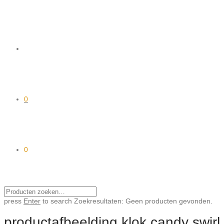
0
0
press
Enter
to search
Zoekresultaten:
Geen producten gevonden.
productafbeelding klok candy swirl