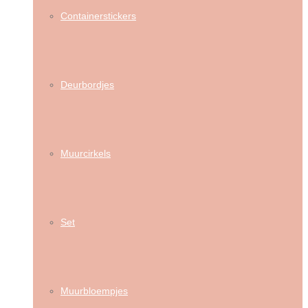
Containerstickers
Deurbordjes
Muurcirkels
Set
Muurbloempjes