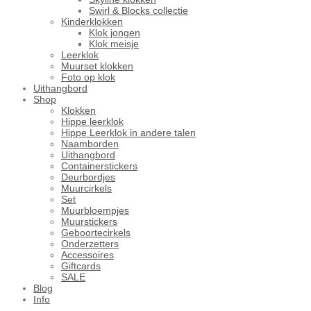
Swirl & Blocks collectie
Kinderklokken
Klok jongen
Klok meisje
Leerklok
Muurset klokken
Foto op klok
Uithangbord
Shop
Klokken
Hippe leerklok
Hippe Leerklok in andere talen
Naamborden
Uithangbord
Containerstickers
Deurbordjes
Muurcirkels
Set
Muurbloempjes
Muurstickers
Geboortecirkels
Onderzetters
Accessoires
Giftcards
SALE
Blog
Info