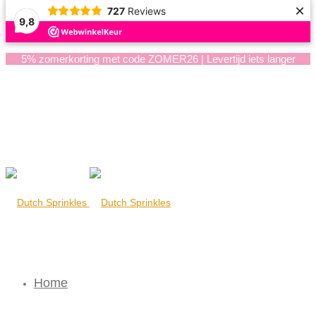
×
727
Reviews
9,8
5% zomerkorting met code ZOMER26 | Levertijd iets langer
Home