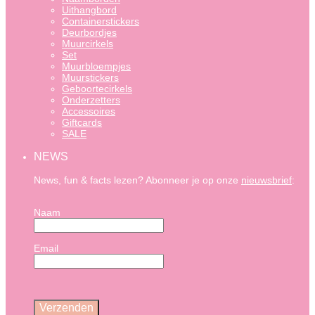
Uithangbord
Containerstickers
Deurbordjes
Muurcirkels
Set
Muurbloempjes
Muurstickers
Geboortecirkels
Onderzetters
Accessoires
Giftcards
SALE
NEWS
News, fun & facts lezen? Abonneer je op onze
nieuwsbrief
:
Naam
Email