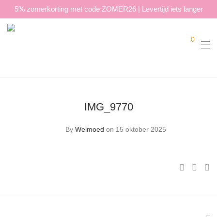
5% zomerkorting met code ZOMER26 | Levertijd iets langer
0
IMG_9770
By
Welmoed
on 15 oktober 2025