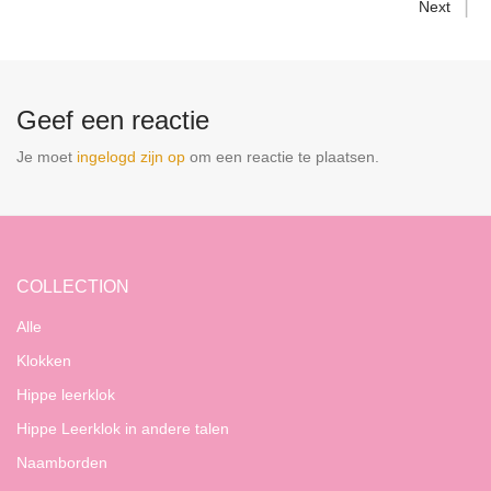
Next
Geef een reactie
Je moet
ingelogd zijn op
om een reactie te plaatsen.
COLLECTION
Alle
Klokken
Hippe leerklok
Hippe Leerklok in andere talen
Naamborden