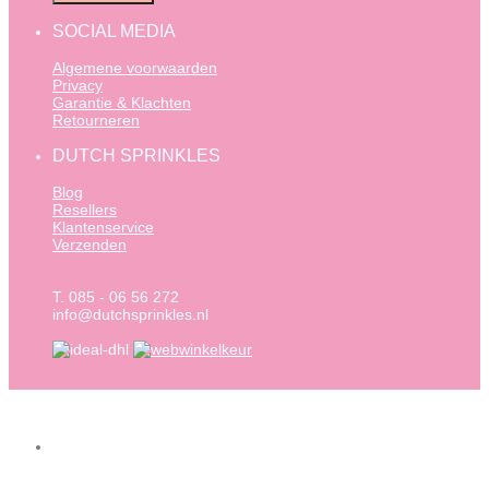
SOCIAL MEDIA
Algemene voorwaarden
Privacy
Garantie & Klachten
Retourneren
DUTCH SPRINKLES
Blog
Resellers
Klantenservice
Verzenden
T. 085 - 06 56 272
info@dutchsprinkles.nl