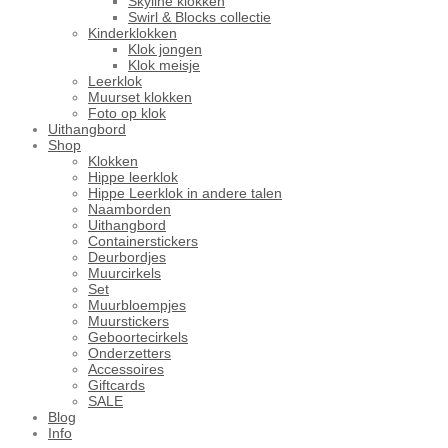
Skyline klokken
Swirl & Blocks collectie
Kinderklokken
Klok jongen
Klok meisje
Leerklok
Muurset klokken
Foto op klok
Uithangbord
Shop
Klokken
Hippe leerklok
Hippe Leerklok in andere talen
Naamborden
Uithangbord
Containerstickers
Deurbordjes
Muurcirkels
Set
Muurbloempjes
Muurstickers
Geboortecirkels
Onderzetters
Accessoires
Giftcards
SALE
Blog
Info