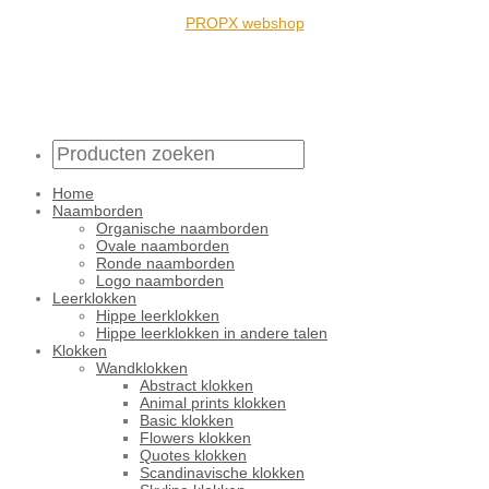
PROPX webshop
Home
Naamborden
Organische naamborden
Ovale naamborden
Ronde naamborden
Logo naamborden
Leerklokken
Hippe leerklokken
Hippe leerklokken in andere talen
Klokken
Wandklokken
Abstract klokken
Animal prints klokken
Basic klokken
Flowers klokken
Quotes klokken
Scandinavische klokken