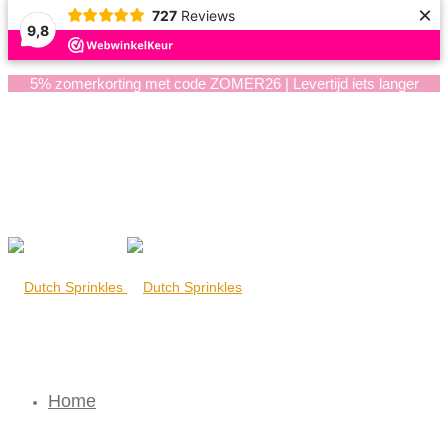
×
727
Reviews
9,8
5% zomerkorting met code ZOMER26 | Levertijd iets langer
Home