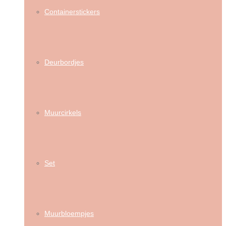
Containerstickers
Deurbordjes
Muurcirkels
Set
Muurbloempjes