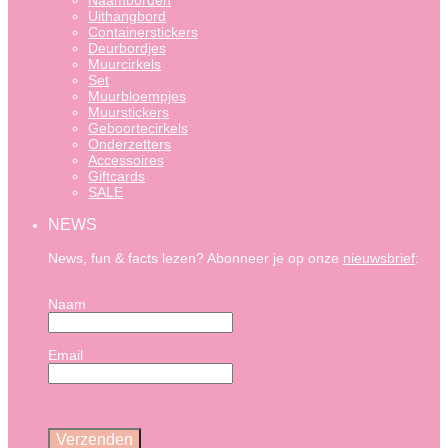
Naamborden
Uithangbord
Containerstickers
Deurbordjes
Muurcirkels
Set
Muurbloempjes
Muurstickers
Geboortecirkels
Onderzetters
Accessoires
Giftcards
SALE
NEWS
News, fun & facts lezen? Abonneer je op onze
nieuwsbrief
:
Naam
Email