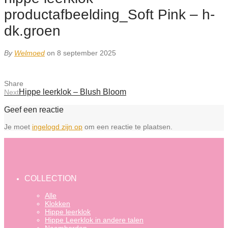
productafbeelding_Soft Pink – h-
dk.groen
By
Welmoed
on 8 september 2025
Share
Hippe leerklok – Blush Bloom
Next
Geef een reactie
Je moet
ingelogd zijn op
om een reactie te plaatsen.
COLLECTION
Alle
Klokken
Hippe leerklok
Hippe Leerklok in andere talen