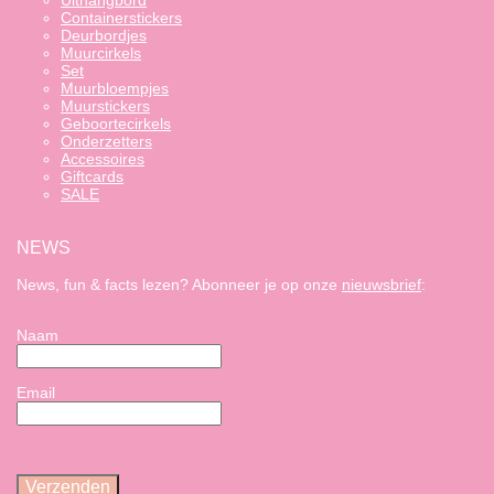
Uithangbord
Containerstickers
Deurbordjes
Muurcirkels
Set
Muurbloempjes
Muurstickers
Geboortecirkels
Onderzetters
Accessoires
Giftcards
SALE
NEWS
News, fun & facts lezen? Abonneer je op onze
nieuwsbrief
:
Naam
Email