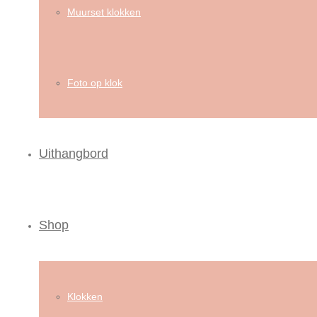
Muurset klokken
Foto op klok
Uithangbord
Shop
Klokken