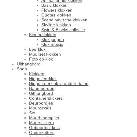
Animal prints klokken
Basic klokken
Flowers klokken
Quotes klokken
Scandinavische klokken
Skyline klokken
Swirl & Blocks collectie
Kinderklokken
Klok jongen
Klok meisje
Leerklok
Muurset klokken
Foto op klok
Uithangbord
Shop
Klokken
Hippe leerklok
Hippe Leerklok in andere talen
Naamborden
Uithangbord
Containerstickers
Deurbordjes
Muurcirkels
Set
Muurbloempjes
Muurstickers
Geboortecirkels
Onderzetters