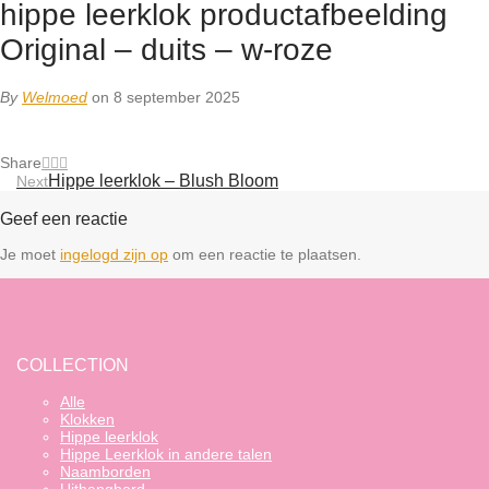
hippe leerklok productafbeelding
Original – duits – w-roze
By
Welmoed
on 8 september 2025
Share
Hippe leerklok – Blush Bloom
Next
Geef een reactie
Je moet
ingelogd zijn op
om een reactie te plaatsen.
COLLECTION
Alle
Klokken
Hippe leerklok
Hippe Leerklok in andere talen
Naamborden