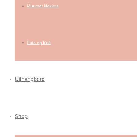
Muurset klokken
Foto op klok
Uithangbord
Shop