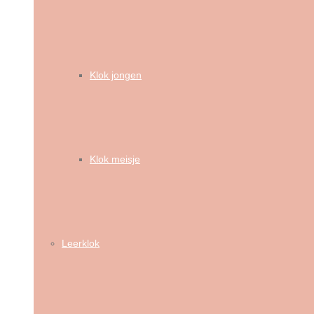
Klok jongen
Klok meisje
Leerklok