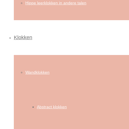
Hippe leerklokken in andere talen
Klokken
Wandklokken
Abstract klokken