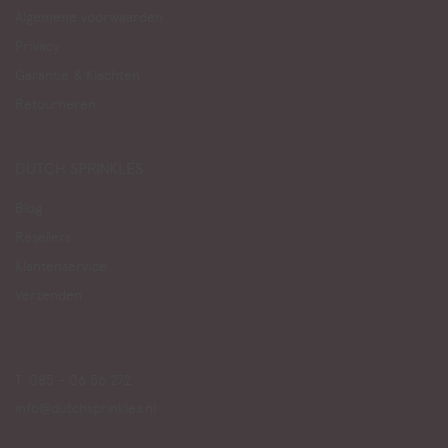
Algemene voorwaarden
Privacy
Garantie & Klachten
Retourneren
DUTCH SPRINKLES
Blog
Resellers
Klantenservice
Verzenden
T. 085 - 06 56 272
info@dutchsprinkles.nl