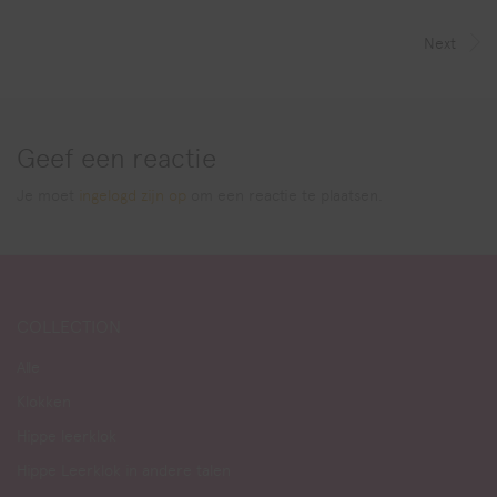
Next
Geef een reactie
Je moet
ingelogd zijn op
om een reactie te plaatsen.
COLLECTION
Alle
Klokken
Hippe leerklok
Hippe Leerklok in andere talen