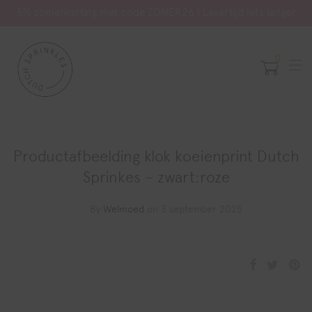
5% zomerkorting met code ZOMER26 | Levertijd iets langer
0
Productafbeelding klok koeienprint Dutch
Sprinkes – zwart:roze
By
Welmoed
on 3 september 2025