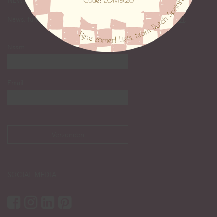
NEWS
News, fun & facts lezen? Abonneer je op onze
nieuwsbrief
:
Naam
Email
SOCIAL MEDIA