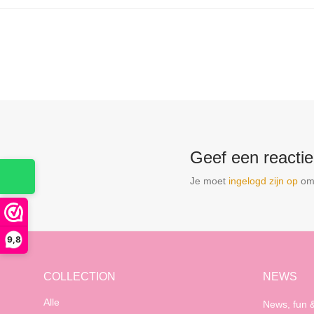
Geef een reactie
Je moet
ingelogd zijn op
om 
9,8
COLLECTION
NEWS
Alle
News, fun &