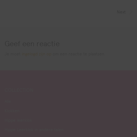
Next
Geef een reactie
Je moet
ingelogd zijn op
om een reactie te plaatsen.
COLLECTION
Alle
Klokken
Hippe leerklok
Hippe Leerklok in andere talen