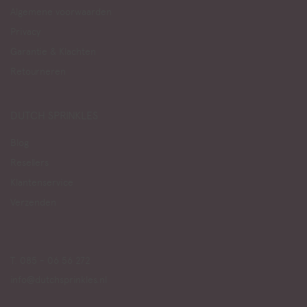
Algemene voorwaarden
Privacy
Garantie & Klachten
Retourneren
DUTCH SPRINKLES
Blog
Resellers
Klantenservice
Verzenden
T. 085 - 06 56 272
info@dutchsprinkles.nl