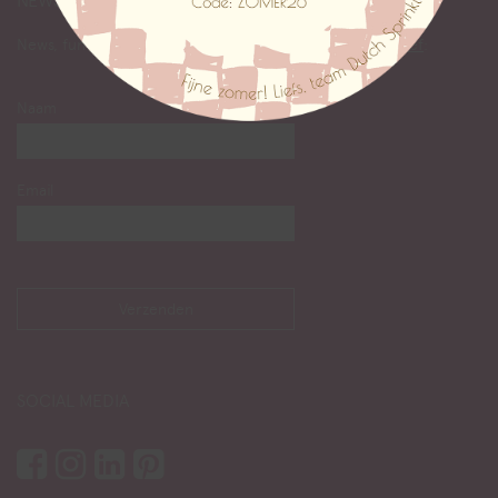
NEWS
News, fun & facts lezen? Abonneer je op onze
nieuwsbrief
:
Naam
Email
SOCIAL MEDIA