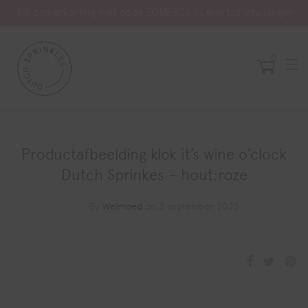
5% zomerkorting met code ZOMER26 | Levertijd iets langer
0
Productafbeelding klok it’s wine o’clock
Dutch Sprinkes – hout:roze
By
Welmoed
on 3 september 2025