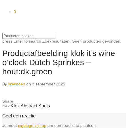
0
press
Enter
to search
Zoekresultaten:
Geen producten gevonden.
Productafbeelding klok it’s wine
o’clock Dutch Sprinkes –
hout:dk.groen
By
Welmoed
on 3 september 2025
Share
Klok Abstract Spots
Next
Geef een reactie
Je moet
ingelogd zijn op
om een reactie te plaatsen.