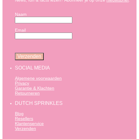
News, fun & facts lezen? Abonneer je op onze
nieuwsbrief
:
Naam
Email
SOCIAL MEDIA
Algemene voorwaarden
Privacy
Garantie & Klachten
Retourneren
DUTCH SPRINKLES
Blog
Resellers
Klantenservice
Verzenden