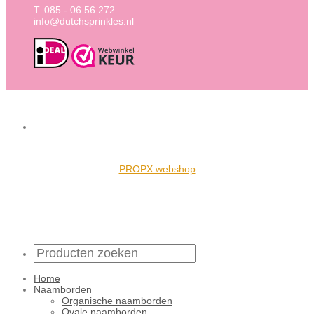
T. 085 - 06 56 272
info@dutchsprinkles.nl
PROPX webshop
Home
Naamborden
Organische naamborden
Ovale naamborden