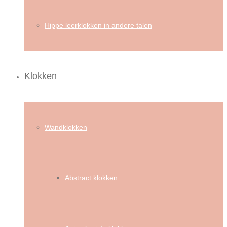
Hippe leerklokken in andere talen
Klokken
Wandklokken
Abstract klokken