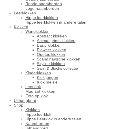
Ronde naamborden
Logo naamborden
Leerklokken
Hippe leerklokken
Hippe leerklokken in andere talen
Klokken
Wandklokken
Abstract klokken
Animal prints klokken
Basic klokken
Flowers klokken
Quotes klokken
Scandinavische klokken
Skyline klokken
Swirl & Blocks collectie
Kinderklokken
Klok jongen
Klok meisje
Leerklok
Muurset klokken
Foto op klok
Uithangbord
Shop
Klokken
Hippe leerklok
Hippe Leerklok in andere talen
Naamborden
Uithangbord