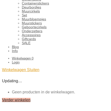
Containerstickers
Deurbordjes
Muurcirkels
Set
Muurbloempjes
Muurstickers
Geboortecirkels
Onderzetters
Accessoires
Giftcards
SALE
Blog
Info
Winkelwagen
0
Login
Winkelwagen
Sluiten
Updating…
Geen producten in de winkelwagen.
Verder winkelen
Close