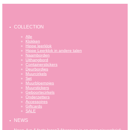
COLLECTION
Alle
Klokken
Hippe leerklok
Hippe Leerklok in andere talen
Naamborden
Uithangbord
Containerstickers
Deurbordjes
Muurcirkels
Set
Muurbloempjes
Muurstickers
Geboortecirkels
Onderzetters
Accessoires
Giftcards
SALE
NEWS