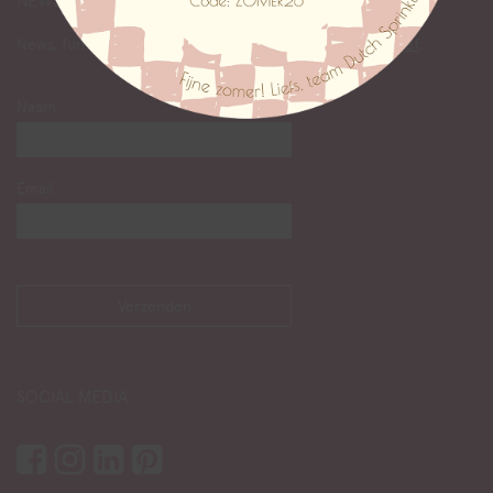
NEWS
News, fun & facts lezen? Abonneer je op onze
nieuwsbrief
:
Naam
Email
SOCIAL MEDIA