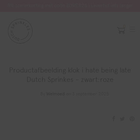
5% zomerkorting met code ZOMER26 | Levertijd iets langer
0
Productafbeelding klok i hate being late
Dutch Sprinkes – zwart:roze
By
Welmoed
on 3 september 2025