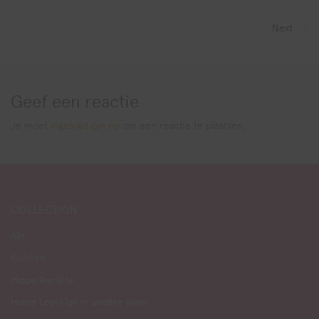
Next
Geef een reactie
Je moet
ingelogd zijn op
om een reactie te plaatsen.
COLLECTION
Alle
Klokken
Hippe leerklok
Hippe Leerklok in andere talen