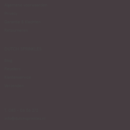
Algemene voorwaarden
Privacy
Garantie & Klachten
Retourneren
DUTCH SPRINKLES
Blog
Resellers
Klantenservice
Verzenden
T. 085 - 06 56 272
info@dutchsprinkles.nl