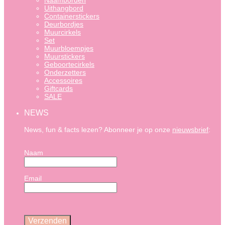
Naamborden
Uithangbord
Containerstickers
Deurbordjes
Muurcirkels
Set
Muurbloempjes
Muurstickers
Geboortecirkels
Onderzetters
Accessoires
Giftcards
SALE
NEWS
News, fun & facts lezen? Abonneer je op onze
nieuwsbrief
:
Naam
Email