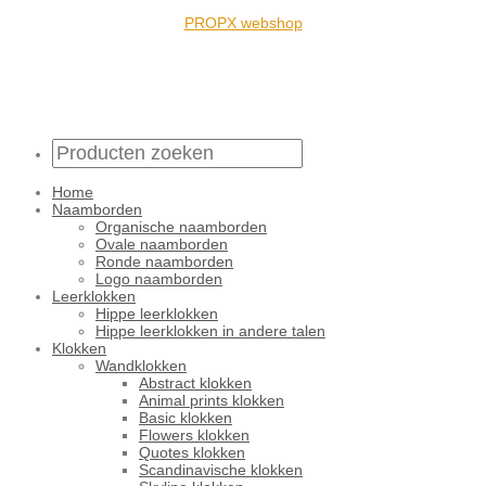
PROPX webshop
Home
Naamborden
Organische naamborden
Ovale naamborden
Ronde naamborden
Logo naamborden
Leerklokken
Hippe leerklokken
Hippe leerklokken in andere talen
Klokken
Wandklokken
Abstract klokken
Animal prints klokken
Basic klokken
Flowers klokken
Quotes klokken
Scandinavische klokken