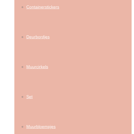
Containerstickers
Deurbordjes
Muurcirkels
Set
Muurbloempjes