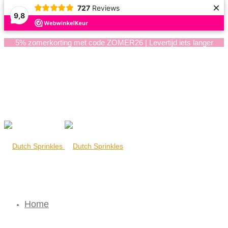
×
727
Reviews
9,8
5% zomerkorting met code ZOMER26 | Levertijd iets langer
Home