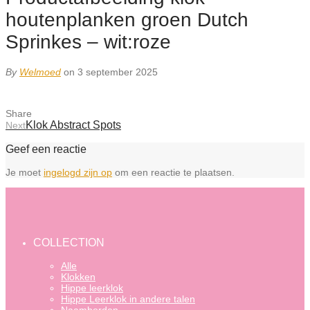
houtenplanken groen Dutch
Sprinkes – wit:roze
By
Welmoed
on 3 september 2025
Share
Klok Abstract Spots
Next
Geef een reactie
Je moet
ingelogd zijn op
om een reactie te plaatsen.
COLLECTION
Alle
Klokken
Hippe leerklok
Hippe Leerklok in andere talen