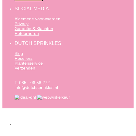
SOCIAL MEDIA
Algemene voorwaarden
Privacy
Garantie & Klachten
Retourneren
DUTCH SPRINKLES
Blog
Resellers
Klantenservice
Verzenden
T. 085 - 06 56 272
info@dutchsprinkles.nl