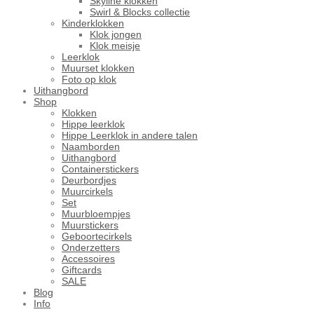
Skyline klokken
Swirl & Blocks collectie
Kinderklokken
Klok jongen
Klok meisje
Leerklok
Muurset klokken
Foto op klok
Uithangbord
Shop
Klokken
Hippe leerklok
Hippe Leerklok in andere talen
Naamborden
Uithangbord
Containerstickers
Deurbordjes
Muurcirkels
Set
Muurbloempjes
Muurstickers
Geboortecirkels
Onderzetters
Accessoires
Giftcards
SALE
Blog
Info