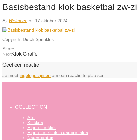
Basisbestand klok basketbal zw-zi
By
Welmoed
on 17 oktober 2024
Copyright Dutch Sprinkles
Share
Klok Giraffe
Next
Geef een reactie
Je moet
ingelogd zijn op
om een reactie te plaatsen.
COLLECTION
Alle
Klokken
Hippe leerklok
Hippe Leerklok in andere talen
Naamborden