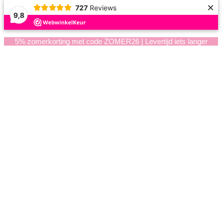
×
727
Reviews
9,8
5% zomerkorting met code ZOMER26 | Levertijd iets langer