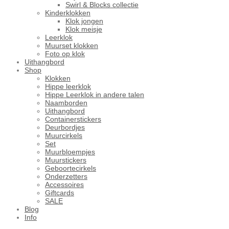
Swirl & Blocks collectie
Kinderklokken
Klok jongen
Klok meisje
Leerklok
Muurset klokken
Foto op klok
Uithangbord
Shop
Klokken
Hippe leerklok
Hippe Leerklok in andere talen
Naamborden
Uithangbord
Containerstickers
Deurbordjes
Muurcirkels
Set
Muurbloempjes
Muurstickers
Geboortecirkels
Onderzetters
Accessoires
Giftcards
SALE
Blog
Info