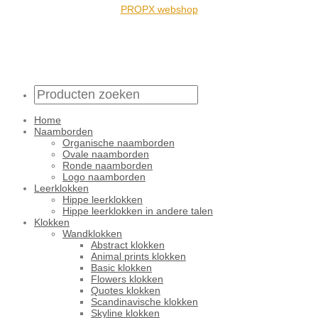
PROPX webshop
Home
Naamborden
Organische naamborden
Ovale naamborden
Ronde naamborden
Logo naamborden
Leerklokken
Hippe leerklokken
Hippe leerklokken in andere talen
Klokken
Wandklokken
Abstract klokken
Animal prints klokken
Basic klokken
Flowers klokken
Quotes klokken
Scandinavische klokken
Skyline klokken