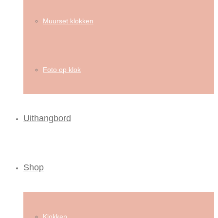
Muurset klokken
Foto op klok
Uithangbord
Shop
Klokken