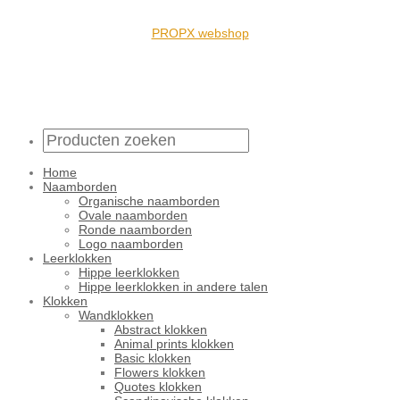
PROPX webshop
Home
Naamborden
Organische naamborden
Ovale naamborden
Ronde naamborden
Logo naamborden
Leerklokken
Hippe leerklokken
Hippe leerklokken in andere talen
Klokken
Wandklokken
Abstract klokken
Animal prints klokken
Basic klokken
Flowers klokken
Quotes klokken