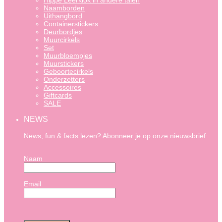
Hippe Leerklok in andere talen
Naamborden
Uithangbord
Containerstickers
Deurbordjes
Muurcirkels
Set
Muurbloempjes
Muurstickers
Geboortecirkels
Onderzetters
Accessoires
Giftcards
SALE
NEWS
News, fun & facts lezen? Abonneer je op onze
nieuwsbrief
:
Naam
Email