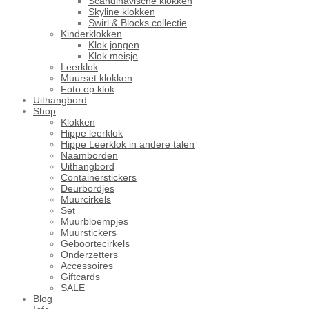
Scandinavische klokken
Skyline klokken
Swirl & Blocks collectie
Kinderklokken
Klok jongen
Klok meisje
Leerklok
Muurset klokken
Foto op klok
Uithangbord
Shop
Klokken
Hippe leerklok
Hippe Leerklok in andere talen
Naamborden
Uithangbord
Containerstickers
Deurbordjes
Muurcirkels
Set
Muurbloempjes
Muurstickers
Geboortecirkels
Onderzetters
Accessoires
Giftcards
SALE
Blog