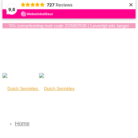
×
727
Reviews
9,8
5% zomerkorting met code ZOMER26 | Levertijd iets langer
Home