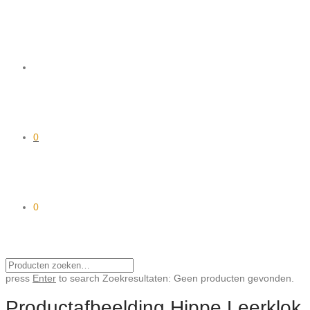
0
0
press
Enter
to search
Zoekresultaten:
Geen producten gevonden.
Productafbeelding Hippe Leerklok