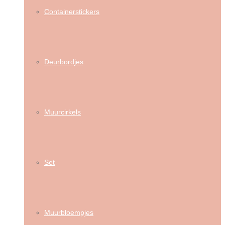
Containerstickers
Deurbordjes
Muurcirkels
Set
Muurbloempjes