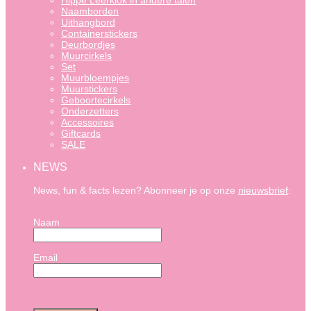
Hippe Leerklok in andere talen
Naamborden
Uithangbord
Containerstickers
Deurbordjes
Muurcirkels
Set
Muurbloempjes
Muurstickers
Geboortecirkels
Onderzetters
Accessoires
Giftcards
SALE
NEWS
News, fun & facts lezen? Abonneer je op onze
nieuwsbrief
:
Naam
Email