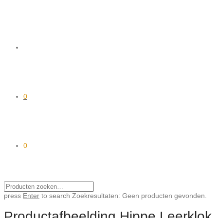
0
0
press
Enter
to search
Zoekresultaten:
Geen producten gevonden.
Productafbeelding Hippe Leerklok