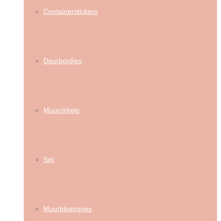
Containerstickers
Deurbordjes
Muurcirkels
Set
Muurbloempjes