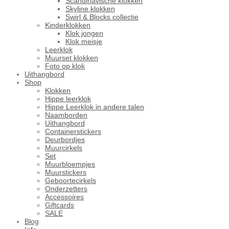
Scandinavische klokken
Skyline klokken
Swirl & Blocks collectie
Kinderklokken
Klok jongen
Klok meisje
Leerklok
Muurset klokken
Foto op klok
Uithangbord
Shop
Klokken
Hippe leerklok
Hippe Leerklok in andere talen
Naamborden
Uithangbord
Containerstickers
Deurbordjes
Muurcirkels
Set
Muurbloempjes
Muurstickers
Geboortecirkels
Onderzetters
Accessoires
Giftcards
SALE
Blog