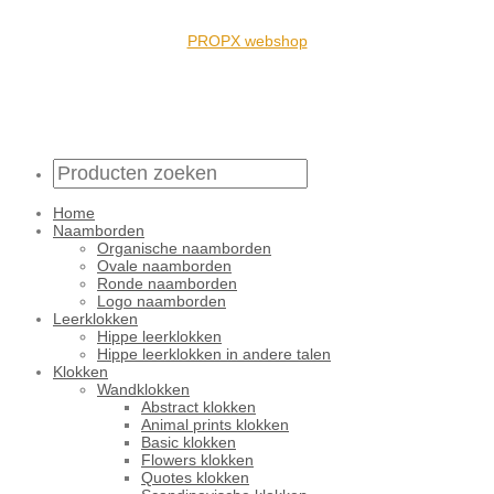
PROPX webshop
Home
Naamborden
Organische naamborden
Ovale naamborden
Ronde naamborden
Logo naamborden
Leerklokken
Hippe leerklokken
Hippe leerklokken in andere talen
Klokken
Wandklokken
Abstract klokken
Animal prints klokken
Basic klokken
Flowers klokken
Quotes klokken