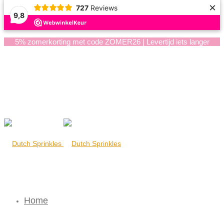
×
727
Reviews
9,8
5% zomerkorting met code ZOMER26 | Levertijd iets langer
Home